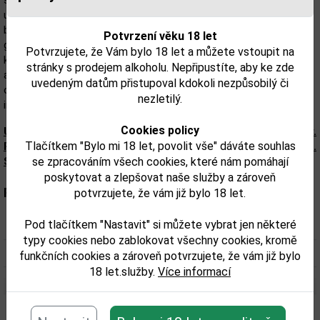
současných producentů. Pojmenován po strýčkovi Valeriovi –
uznávaném lékaři, gurmánovi a nadšeném zahradníkovi, jehož
botanické znalosti se staly inspirací pro tuto výjimečnou řadu
Potvrzení věku 18 let
ginů. Restorative kombinuje jasné a povzbuzující chutě s
Potvrzujete, že Vám bylo 18 let a můžete vstoupit na
květnatými tóny, čímž přibližuje klasický charakter prémiových
stránky s prodejem alkoholu. Nepřipustíte, aby ke zde
amerických ginů. Kromě jalovcových bobulí dominují koriandr,
uvedeným datům přistupoval kdokoli nezpůsobilý či
okurka a okvětní lístky růží. Při výrobě jsou použity pouze přírodní
nezletilý.
ingredience – bez lepku, umělých aromat či barviv.
Cookies policy
Upozorňujeme, že tento produkt môže obsahovať alergény.
Tlačítkem "Bylo mi 18 let, povolit vše" dáváte souhlas
Presné zloženie a alergény sú k dispozícii na obale výrobku.
se zpracováním všech cookies, které nám pomáhají
Skontrolujte prosím pred konzumáciou.
poskytovat a zlepšovat naše služby a zároveň
Parametry:
potvrzujete, že vám již bylo 18 let.
Pod tlačítkem "Nastavit" si můžete vybrat jen některé
Obsah alkoholu obj. %:
45
typy cookies nebo zablokovat všechny cookies, kromě
Objem obalu (L):
0,7
funkčních cookies a zároveň potvrzujete, že vám již bylo
18 let.služby.
Více informací