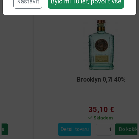
Nastavit
Bylo mi 18 let, povolit vše
Související zboží
Brooklyn 0,7l 40%
35,10 €
Skladem
Detail tovaru