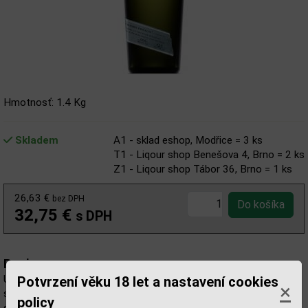
Hmotnosť: 1.4 Kg
Skladem
A1 - sklad eshop, Modřice = 3 ks
T1 - Liqour shop Benešova 4, Brno = 2 ks
Z1 - Liqour shop Tábor 36, Brno = 1 ks
26,63 €
bez DPH
32,75 €
s DPH
Popis:
Uncle Val’s Restorative Gin je ultraprémiový americký craftový gin
Potvrzení věku 18 let a nastavení cookies
×
s toskánskou duší, inspirovaný italskými kořeny rodiny
policy