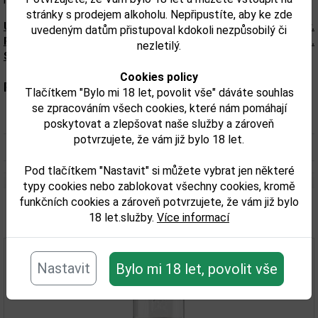
růže.
stránky s prodejem alkoholu. Nepřipustíte, aby ke zde
Upozorňujeme, že tento produkt môže obsahovať alergény.
uvedeným datům přistupoval kdokoli nezpůsobilý či
Presné zloženie a alergény sú k dispozícii na obale výrobku.
nezletilý.
Skontrolujte prosím pred konzumáciou.
Cookies policy
Parametry:
Tlačítkem "Bylo mi 18 let, povolit vše" dáváte souhlas
se zpracováním všech cookies, které nám pomáhají
Obsah alkoholu obj. %:
43,4%
poskytovat a zlepšovat naše služby a zároveň
potvrzujete, že vám již bylo 18 let.
Objem obalu (L):
1
Pod tlačítkem "Nastavit" si můžete vybrat jen některé
typy cookies nebo zablokovat všechny cookies, kromě
funkčních cookies a zároveň potvrzujete, že vám již bylo
Související zboží
18 let.služby.
Více informací
Nastavit
Bylo mi 18 let, povolit vše