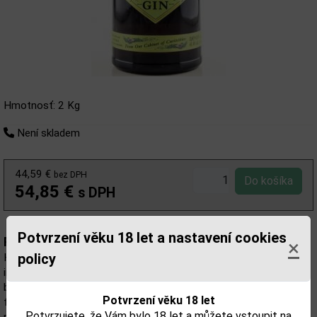
Hmotnosť: 2 Kg
Není skladem
44,59 €
bez DPH
54,85 €
s DPH
Potvrzení věku 18 let a nastavení cookies
Popis:
×
policy
Hendrick's Amazonia je limitovaná edice oblíbeného ginu
inspirovaná exotickými příchutěmi Amazonie. Originální receptura
byla obohacena o jasné, tropické chuťové vlastnosti přirozené
Potvrzení věku 18 let
flóry amazonské džungle, které doplňují původní chuť okurky a
Potvrzujete, že Vám bylo 18 let a můžete vstoupit na