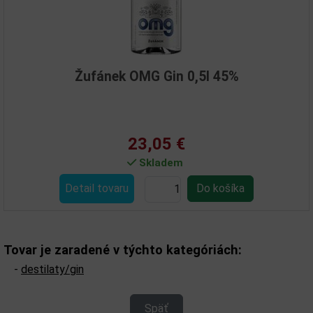
Žufánek OMG Gin 0,5l 45%
23,05 €
Skladem
Detail tovaru
Tovar je zaradené v týchto kategóriách:
-
destilaty/gin
Späť