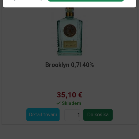
Brooklyn 0,7l 40%
35,10 €
Skladem
Detail tovaru