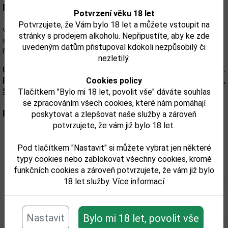
Popis:
Potvrzení věku 18 let
Tahle parádní kombinace pálivé a jemně sladké chuti roztočí
Potvrzujete, že Vám bylo 18 let a můžete vstoupit na
veškerá ginová kouzla. Ať už si Garage 22 Habanero Gin dáte
stránky s prodejem alkoholu. Nepřipustíte, aby ke zde
samotný nebo si namícháte pikantní gin&tonic. Ochutnejte tenhle
uvedeným datům přistupoval kdokoli nezpůsobilý či
řemeslný gin, který se vyrábí ve várkách jen po 500 lahvích.
nezletilý.
Upozorňujeme, že tento produkt môže obsahovať alergény.
Presné zloženie a alergény sú k dispozícii na obale výrobku.
Cookies policy
Skontrolujte prosím pred konzumáciou.
Tlačítkem "Bylo mi 18 let, povolit vše" dáváte souhlas
se zpracováním všech cookies, které nám pomáhají
Parametry:
poskytovat a zlepšovat naše služby a zároveň
potvrzujete, že vám již bylo 18 let.
Obsah alkoholu obj. %:
42
Pod tlačítkem "Nastavit" si můžete vybrat jen některé
Objem obalu (L):
0,5
typy cookies nebo zablokovat všechny cookies, kromě
funkčních cookies a zároveň potvrzujete, že vám již bylo
18 let.služby.
Více informací
Související zboží
Nastavit
Bylo mi 18 let, povolit vše