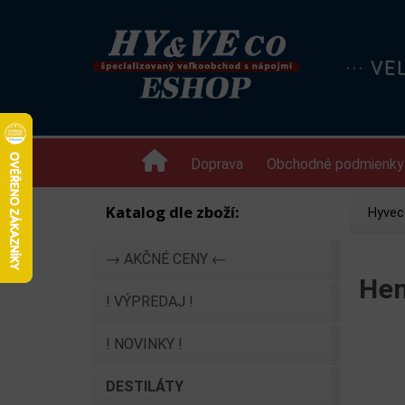
··· V
Doprava
Obchodné podmienky
Katalog dle zboží:
Hyvec
→ AKČNÉ CENY ←
Hen
! VÝPREDAJ !
! NOVINKY !
DESTILÁTY