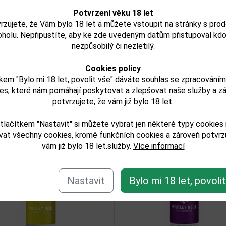
jeme, že tento produkt môže obsahovať alergény. Presné zlo
Potvrzení věku 18 let
. Skontrolujte prosím pred konzumáciou.
rzujete, že Vám bylo 18 let a můžete vstoupit na stránky s pro
oholu. Nepřipustíte, aby ke zde uvedeným datům přistupoval kdo
try:
nezpůsobilý či nezletilý.
lkoholu obj. %:
Cookies policy
kem "Bylo mi 18 let, povolit vše" dáváte souhlas se zpracování
balu (L):
es, které nám pomáhají poskytovat a zlepšovat naše služby a z
potvrzujete, že vám již bylo 18 let.
tlačítkem "Nastavit" si můžete vybrat jen některé typy cookies
vat všechny cookies, kromě funkčních cookies a zároveň potvrzu
isející zboží
vám již bylo 18 let.služby.
Více informací
Nastavit
Bylo mi 18 let, povoli