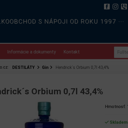
ELKOOBCHOD S NÁPOJI OD ROKU 1997 ···
Informácie a dokumenty
Kontakt
o.cz:
DESTILÁTY
Gin
Hendrick´s Orbium 0,7l 43,4%
drick´s Orbium 0,7l 43,4%
Hmotnosť: 
Skladem