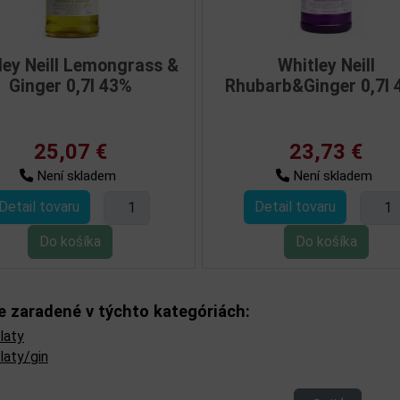
ley Neill Lemongrass &
Whitley Neill
í
Ginger 0,7l 43%
Rhubarb&Ginger 0,7l
25,07 €
23,73 €
Není skladem
Není skladem
Detail tovaru
Detail tovaru
je zaradené v týchto kategóriách:
laty
laty/gin