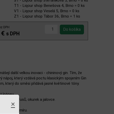
S1 - Liqour shop Štefánikova 5, Brno = 0 ks
T1 - Liqour shop Benešova 4, Brno = 0 ks
V1 - Liqour shop Veselá 5, Brno = 0 ks
Z1 - Liqour shop Tábor 36, Brno = 1 ks
ez DPH
 €
s DPH
nášejí další velkou inovaci - chininový gin. Tím, že
avý nápoj, který vzdává poctu klasickým spojením Gin
, který do směsi přidává jasné květinové tóny.
t lotosu.
y máty, citrusů, okurek a jalovce.
×
 z jiného vesmíru.