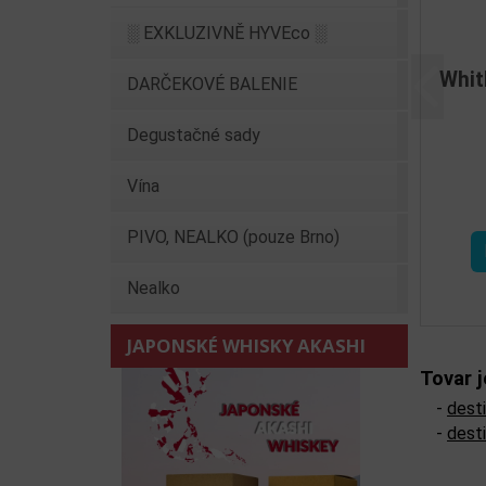
░ EXKLUZIVNĚ HYVEco ░
Whit
DARČEKOVÉ BALENIE
Předchoz
Degustačné sady
Vína
PIVO, NEALKO (pouze Brno)
Nealko
JAPONSKÉ WHISKY AKASHI
Tovar 
-
desti
-
desti