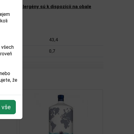
ženie a alergény sú k dispozícii na obale
dejem
koli
43,4
m všech
0,7
ároveň
 nebo
jete, že
t vše