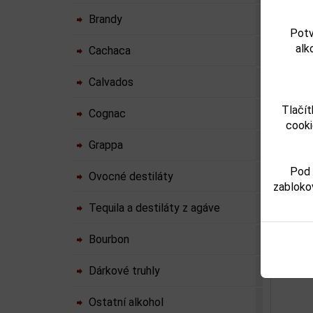
Upozorňu
Brandy
výrobku
Potv
alk
Cachaca
Parame
Calvados
Obsah a
Tlačít
Cognac
Objem o
cooki
Grappa
Pod 
Ovocné destiláty
zabloko
Souv
Tequila a destiláty z agáve
Bourbon
Dárkové truhly
Ostatní alkohol