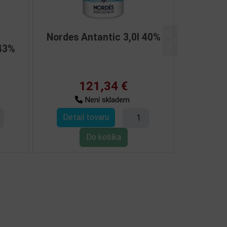
Nordes Antantic 3,0l 40%
Další
 43%
121,34 €
Není skladem
Detail tovaru