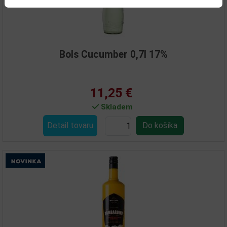
Bols Cucumber 0,7l 17%
11,25 €
Skladem
Detail tovaru