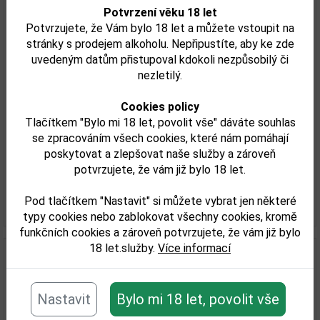
Potvrzení věku 18 let
Potvrzujete, že Vám bylo 18 let a můžete vstoupit na
stránky s prodejem alkoholu. Nepřipustíte, aby ke zde
uvedeným datům přistupoval kdokoli nezpůsobilý či
nezletilý.
Black Bull Tale of Two 18YO 0,7l 50% GB
Cookies policy
Tlačítkem "Bylo mi 18 let, povolit vše" dáváte souhlas
se zpracováním všech cookies, které nám pomáhají
poskytovat a zlepšovat naše služby a zároveň
71,17 €
potvrzujete, že vám již bylo 18 let.
Skladem
Pod tlačítkem "Nastavit" si můžete vybrat jen některé
Detail tovaru
typy cookies nebo zablokovat všechny cookies, kromě
funkčních cookies a zároveň potvrzujete, že vám již bylo
18 let.služby.
Více informací
Nastavit
Bylo mi 18 let, povolit vše