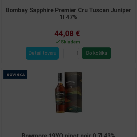
Bombay Sapphire Premier Cru Tuscan Juniper
1l 47%
44,08 €
Skladem
Detail tovaru
Bowmore 19YO pinot noir 0,7l 43%