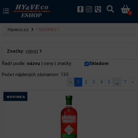
0
Hyveco.cz
! NOVINKY !
Značky:
vybrat
Řadit podle:
názvu
|
ceny
|
značky
Skladom
Počet nájdených záznamov: 135
«
1
2
3
4
5
…
7
»