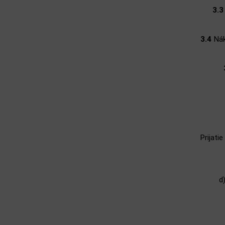
3.3
3.4
Nákl
Prijati
d