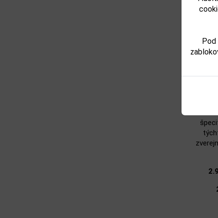
cooki
Predáv
v pr
Pod 
zabloko
2
„akcep
záv
2.8
Akc
špeci
tých
zverej
2.