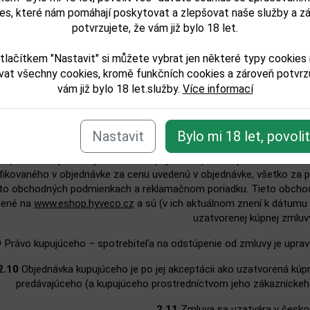
kúpnej zmluvy.
es, které nám pomáhají poskytovat a zlepšovat naše služby a z
potvrzujete, že vám již bylo 18 let.
ajúci nie je povinný objednávku akceptovať a tovar dodať, najmä v 
imeranej lehote. O tejto skutočnosti bude kupujúci bezodkladne inf
tlačítkem "Nastavit" si můžete vybrat jen některé typy cookies
vat všechny cookies, kromě funkčních cookies a zároveň potvrzu
vám již bylo 18 let.služby.
Více informací
.7
Kúpna zmluva sa považuje za uzavretú až doručením ďalšieho e-m
tácia objednávky“) s potvrdením o uzavretí zmluvy. Predávajúci je 
islosti od charakteru objednávky (množstvo tovaru, výška kúpnej ce
kupujúceho o dodatočné potvrdenie objednávky (napríkl
Nastavit
Bylo mi 18 let, povoli
eptáciou objednávky sa medzi kupujúcim a predávajúcim uzatvára k
fikovaného v objednávke za cenu uvedenú v objednávke, všetko za
to obchodných podmienkach a reklamačnom poriadku. Tieto obcho
nené na
www.eshop.hyveco.cz
a sú (v ich aktuálnom znení k dátumu
uzatvorenej kúpnej zmluvy
9
Právo kupujúceho – spotrebiteľa na odstúpenie od zmluvy je upra
2.10
Objednávka kupujúceho je po jej akceptácii ako uzatvorená kú
predávajúceho (a kupujúceho prostredníctvom jeho zákazníckeho
2.11
Zmluva sa uzatvára v česko