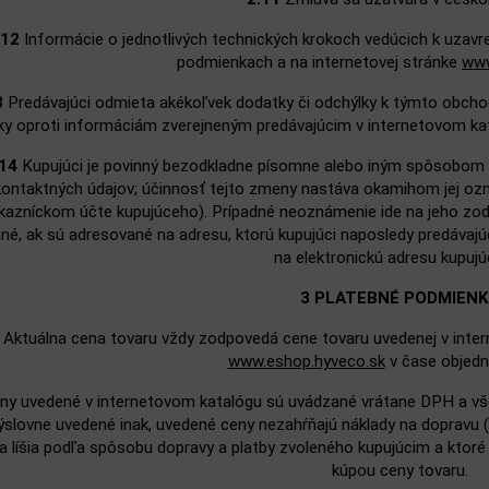
.12
Informácie o jednotlivých technických krokoch vedúcich k uzavr
podmienkach a na internetovej stránke
www
3
Predávajúci odmieta akékoľvek dodatky či odchýlky k týmto obch
ky oproti informáciám zverejneným predávajúcim v internetovom kat
14
Kupujúci je povinný bezodkladne písomne alebo iným spôsobom
kontaktných údajov; účinnosť tejto zmeny nastáva okamihom jej ozn
kazníckom účte kupujúceho). Prípadné neoznámenie ide na jeho zod
né, ak sú adresované na adresu, ktorú kupujúci naposledy predáv
na elektronickú adresu kupuj
3 PLATEBNÉ PODMIEN
Aktuálna cena tovaru vždy zodpovedá cene tovaru uvedenej v inte
www.eshop.hyveco.sk
v čase objedn
y uvedené v internetovom katalógu sú uvádzané vrátane DPH a všet
výslovne uvedené inak, uvedené ceny nezahŕňajú náklady na dopravu (
a líšia podľa spôsobu dopravy a platby zvoleného kupujúcim a ktoré 
kúpou ceny tovaru.