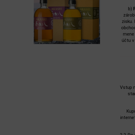
b)
zárob
zisku.
obchod
mene a
účtu v
Vstup n
sta
Kupu
interne