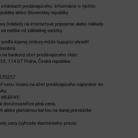
 stránkach predávajúceho. Informácie o týchto
publiky alebo Slovenskej republiky.
vy (náklady na internetové pripojenie alebo náklady
 sa nelíšia od základnej sadzby.
 podľa kúpnej zmluvy môže kupujúci uhradiť
pôsobmi:
na bankový účet predávajúceho číslo:
 33, 114 07 Praha, Česká republika:
670257
latiť cenu tovaru na účet predávajúceho najneskôr do
vky;
P WEBPAY;
ná doručovateľovi plná cena;
i alebo platobnou kartou na danej prevádzke
ej ceny (výhrada vlastníckeho práva).