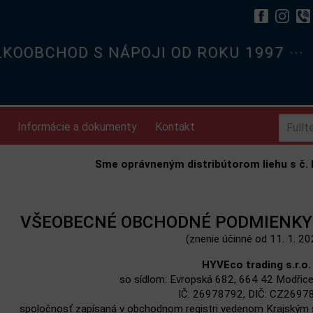
ELKOOBCHOD S NÁPOJI OD ROKU 1997 ···
Informácie a dokumenty
Kontakt
Sme oprávneným distribútorom liehu s č. l
VŠEOBECNÉ OBCHODNÉ PODMIENKY
(znenie účinné od 11. 1. 20
HYVEco trading s.r.o.
so sídlom: Evropská 682, 664 42 Modřice,
IČ: 26978792, DIČ: CZ2697
spoločnosť zapísaná v obchodnom registri vedenom Krajským 