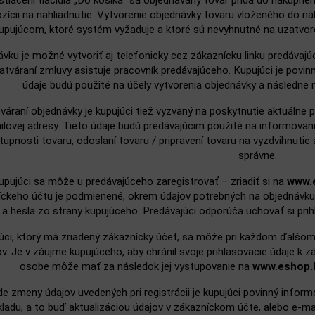
stlačení tlačidla „Do košíka“ sa objednávaný tovar pridá do nákupn
ozícii na nahliadnutie. Vytvorenie objednávky tovaru vloženého do 
upujúcom, ktoré systém vyžaduje a ktoré sú nevyhnutné na uzatvor
vku je možné vytvoriť aj telefonicky cez zákaznícku linku predávajúc
zatváraní zmluvy asistuje pracovník predávajúceho. Kupujúci je povin
údaje budú použité na účely vytvorenia objednávky a následne n
tváraní objednávky je kupujúci tiež vyzvaný na poskytnutie aktuálne
ilovej adresy. Tieto údaje budú predávajúcim použité na informovan
tupnosti tovaru, odoslaní tovaru / pripravení tovaru na vyzdvihnutie
správne.
upujúci sa môže u predávajúceho zaregistrovať – zriadiť si na
www.
ckeho účtu je podmienené, okrem údajov potrebných na objednávku t
a hesla zo strany kupujúceho. Predávajúci odporúča uchovať si prih
úci, ktorý má zriadený zákaznícky účet, sa môže pri každom ďalšom
ov. Je v záujme kupujúceho, aby chránil svoje prihlasovacie údaje k 
osobe môže mať za následok jej vystupovanie na
www.eshop.
de zmeny údajov uvedených pri registrácii je kupujúci povinný inf
ladu, a to buď aktualizáciou údajov v zákazníckom účte, alebo e‑