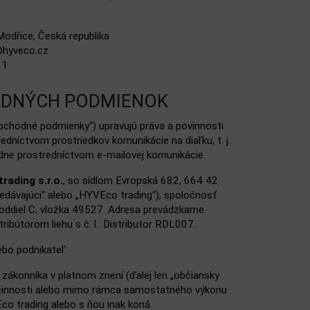
odřice, Česká republika
hyveco.cz
61
ODNÝCH PODMIENOK
bchodné podmienky“) upravujú práva a povinnosti
dníctvom prostriedkov komunikácie na diaľku, t. j.
padne prostredníctvom e‑mailovej komunikácie.
rading s.r.o.
, so sídlom Evropská 682, 664 42
edávajúci“ alebo „HYVEco trading“), spoločnosť
ddiel C, vložka 49527. Adresa prevádzkarne
ibútorom liehu s č. l.: Distributor RDL007.
ebo podnikateľ:
zákonníka v platnom znení (ďalej len „občiansky
j činnosti alebo mimo rámca samostatného výkonu
o trading alebo s ňou inak koná.