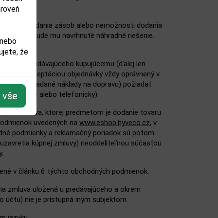
ároveň
prípade vypredania zásob alebo nemožnosti dodania
ormovaný a bude mu navrhnuté náhradné riešenie.
 nebo
jete, že
ailu od predávajúceho kupujúcemu (ďalej len
však pred akceptáciou objednávky vždy oprávnený v
ny, predpokladané náklady na dopravu) požiadať
ad písomne alebo telefonicky).
t vše
úpna zmluva, ktorej predmetom je dodanie tovaru
 podmienok uvedených na
www.eshop.hyveco.cz
, v
dné podmienky a reklamačný poriadok sú potom
 uzavretia kúpnej zmluvy) neoddeliteľnou súčasťou
.
vené v článku 6 týchto obchodných podmienok.
pna zmluva uložená u predávajúceho a okrem
 účtu) nie je prístupná iným subjektom.
m jazyku.