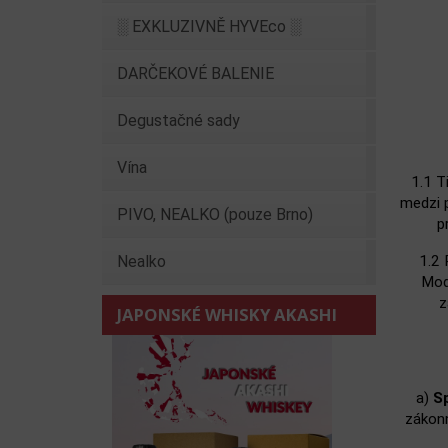
░ EXKLUZIVNĚ HYVEco ░
DARČEKOVÉ BALENIE
Degustačné sady
Vína
1.1 T
medzi p
PIVO, NEALKO (pouze Brno)
p
Nealko
1.2 
Mod
z
JAPONSKÉ WHISKY AKASHI
a)
S
zákonn