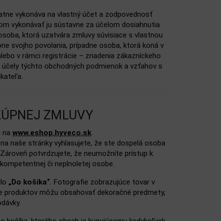
atne vykonáva na vlastný účet a zodpovednosť
 vykonávať ju sústavne za účelom dosiahnutia
osoba, ktorá uzatvára zmluvy súvisiace s vlastnou
e svojho povolania, prípadne osoba, ktorá koná v
alebo v rámci registrácie – zriadenia zákazníckeho
 na účely týchto obchodných podmienok a vzťahov s
kateľa.
 KÚPNEJ ZMLUVY
u na
www.eshop.hyveco.sk
.
na naše stránky vyhlasujete, že ste dospelá osoba
 Zároveň potvrdzujete, že neumožníte prístup k
ompetentnej či neplnoletej osobe.
dlo
„Do košíka“
. Fotografie zobrazujúce tovar v
fie produktov môžu obsahovať dekoračné predmety,
dávky.