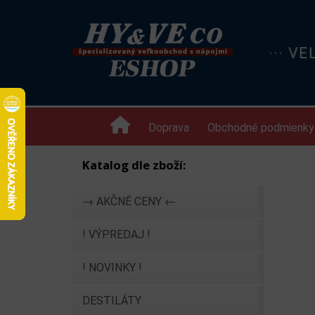
··· V
Doprava
Obchodné podmienky
Katalog dle zboží:
→ AKČNÉ CENY ←
! VÝPREDAJ !
! NOVINKY !
DESTILÁTY