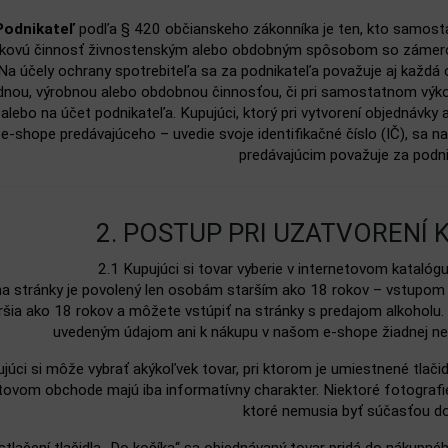
Podnikateľ
podľa § 420 občianskeho zákonníka je ten, kto samost
kovú činnosť živnostenským alebo obdobným spôsobom so zámerom
 Na účely ochrany spotrebiteľa sa za podnikateľa považuje aj každá 
nou, výrobnou alebo obdobnou činnosťou, či pri samostatnom výkon
lebo na účet podnikateľa. Kupujúci, ktorý pri vytvorení objednávky 
 e‑shope predávajúceho – uvedie svoje identifikačné číslo (IČ), sa
predávajúcim považuje za podni
2. POSTUP PRI UZATVORENÍ
2.1 Kupujúci si tovar vyberie v internetovom katalóg
a stránky je povolený len osobám starším ako 18 rokov – vstupom 
ršia ako 18 rokov a môžete vstúpiť na stránky s predajom alkoholu.
uvedeným údajom ani k nákupu v našom e‑shope žiadnej nek
júci si môže vybrať akýkoľvek tovar, pri ktorom je umiestnené tlači
tovom obchode majú iba informatívny charakter. Niektoré fotogra
ktoré nemusia byť súčasťou do