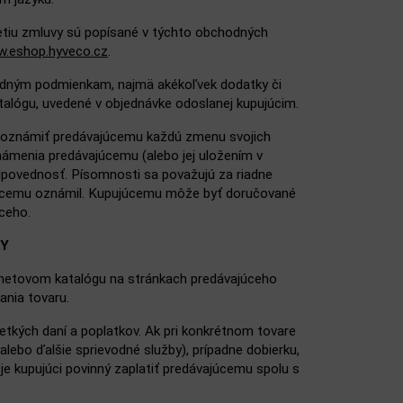
etiu zmluvy sú popísané v týchto obchodných
.eshop.hyveco.cz
.
odným podmienkam, najmä akékoľvek dodatky či
alógu, uvedené v objednávke odoslanej kupujúcim.
 oznámiť predávajúcemu každú zmenu svojich
ámenia predávajúcemu (alebo jej uložením v
povednosť. Písomnosti sa považujú za riadne
ajúcemu oznámil. Kupujúcemu môže byť doručované
úceho.
KY
rnetovom katalógu na stránkach predávajúceho
ania tovaru.
kých daní a poplatkov. Ak pri konkrétnom tovare
alebo ďalšie sprievodné služby), prípadne dobierku,
je kupujúci povinný zaplatiť predávajúcemu spolu s