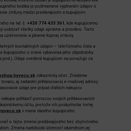
ého košíka, ktorého obsah je kupujúcemu kedykoľvek
nákupného košíka je podmienené vyplnením údajov o
enie zmluvy medzi predávajúcim a kupujúcim.
eho na tel. č.
+420 774 433 361
, kde kupujúcemu
ný uvádzať všetky údaje správne a pravdivo. Tieto
a uzatvorenie a plnenie kúpnej zmluvy.
 platných kontaktných údajov – telefónneho čísla a
ie kupujúceho o stave vybavenia jeho objednávky
 a pod.). Údaje uvedené kupujúcim sa považujú za
eshop.hyveco.sk
zákaznícky účet. Zriadenie
ovaru, aj zadaním prihlasovacej e‑mailovej adresy
lasovacie údaje pre prípad ďalších nákupov.
 nákupe prihlásiť pomocou svojich prihlasovacích
zákazníckemu účtu, pretože ich poskytnutie tretej
hyveco.sk
v mene daného kupujúceho.
ormovať o tejto zmene predávajúceho bez zbytočného
mailom. Zmena nadobúda účinnosť okamihom jej