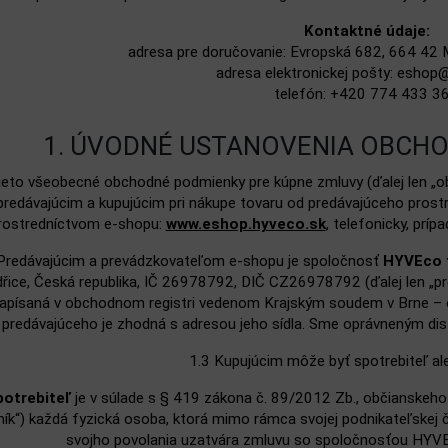
Kontaktné údaje:
adresa pre doručovanie: Evropská 682, 664 42 M
adresa elektronickej pošty:
eshop@
telefón: +420 774 433 3
1. ÚVODNÉ USTANOVENIA OBCH
ieto všeobecné obchodné podmienky pre kúpne zmluvy (ďalej len „o
redávajúcim a kupujúcim pri nákupe tovaru od predávajúceho prostre
rostredníctvom e‑shopu:
www.eshop.hyveco.sk
, telefonicky, prí
Predávajúcim a prevádzkovateľom e‑shopu je spoločnosť
HYVEco t
řice, Česká republika, IČ 26978792, DIČ CZ26978792 (ďalej len „pr
apísaná v obchodnom registri vedenom Krajským soudem v Brne – o
predávajúceho je zhodná s adresou jeho sídla. Sme oprávneným distr
1.3 Kupujúcim môže byť spotrebiteľ al
potrebiteľ
je v súlade s § 419 zákona č. 89/2012 Zb., občianskeho 
ík“) každá fyzická osoba, ktorá mimo rámca svojej podnikateľske
svojho povolania uzatvára zmluvu so spoločnosťou HYVEc