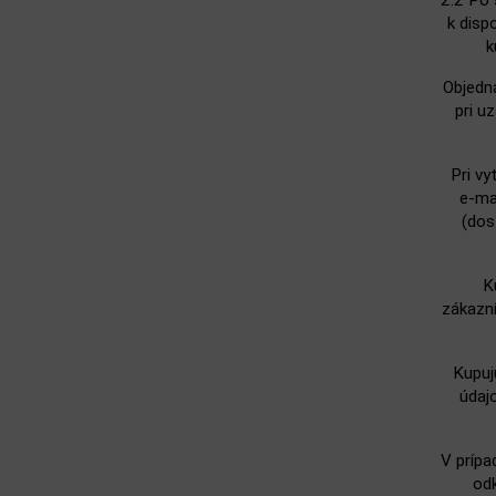
2.2 Po 
k disp
k
Objedná
pri u
Pri vy
e‑ma
(dos
K
zákazní
Kupuj
údaj
V prípa
odk