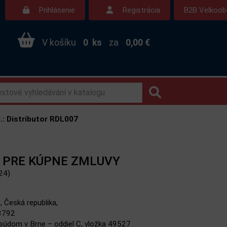
Prihlásenie
Registrácia
B2B Velkoo
V košíku
0
ks
za
0,00 €
.: Distributor RDL007
 PRE KÚPNE ZMLUVY
24)
 Česká republika,
8792
súdom v Brne – oddiel C, vložka 49527