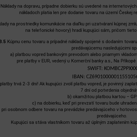
Náklady na dopravu, prípadne dobierku sú uvedené na internetových
nákladoch platia len pre dodanie tovaru na území Českej re
ady na prostriedky komunikácie na diaľku pri uzatváraní kúpnej zmlu
na telefonické hovory) hradí kupujúci sám, pričom tieto
3.5
Kúpnu cenu tovaru a prípadné náklady spojené s dodaním tovaru
predávajúcemu nasledujúcimi s
a) platbou vopred bankovým prevodom alebo priamym vkladom 
pre platby v EUR, vedený u Komerční banky a.s., Na Příkopě
SWIFT: KOMBCZPPXXX
IBAN: CZ6901000001155105
e platby trvá 2-3 dni! Ak kupujúci zvolí platbu vopred, je povinný zap
7 dní od potvrdenia objedná
b) okamžitou platbou kartou – G
c) na dobierku, keď pri prevzatí tovaru bude uhrade
) pri osobnom odbere tovaru na prevádzke predávajúceho v hotovost
predávajúceho.
Kupujúci sa stáva vlastníkom tovaru až úplným zaplatením kúpn