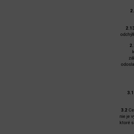
2
2.1
odchýl
2.
zá
odosla
3.1
3.2
Cen
nie je 
ktoré s