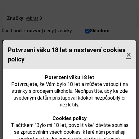
Značky:
vybrat
Řadit podle:
názvu
|
ceny
|
značky
Skladom
Počet nájdených záznamov: 2
Potvrzení věku 18 let a nastavení cookies
×
policy
Potvrzení věku 18 let
Potvrzujete, že Vám bylo 18 let a můžete vstoupit na
stránky s prodejem alkoholu. Nepřipustíte, aby ke zde
uvedeným datům přistupoval kdokoli nezpůsobilý či
nezletilý.
Beefeater Blood Orange 0,7l 37,5% + sklo
Cookies policy
Tlačítkem "Bylo mi 18 let, povolit vše" dáváte souhlas
se zpracováním všech cookies, které nám pomáhají
poskytovat a zlepšovat naše služby a zároveň