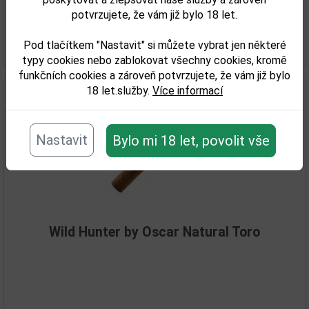
19,52 €
potvrzujete, že vám již bylo 18 let.
Skladem
Pod tlačítkem "Nastavit" si můžete vybrat jen některé
Detail tovaru
typy cookies nebo zablokovat všechny cookies, kromě
funkčních cookies a zároveň potvrzujete, že vám již bylo
18 let.služby.
Více informací
Nastavit
Bylo mi 18 let, povolit vše
Wild Hunter by Oscar Natural Toro