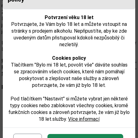
růžovou vodou, které doplňuje náznak pomerančů v pozadí
Závěr: kardamon, vanilka, pomeranč a citrónová tráva
Potvrzení věku 18 let
Delikátní Hendrick’s Lunar gin je vyráběn v malých dávkách. V
Potvrzujete, že Vám bylo 18 let a můžete vstoupit na
jedné várce se tak neprodukuje více než 550 l tohoto ginu, a to v
stránky s prodejem alkoholu. Nepřipustíte, aby ke zde
jazyce ginu znamená opravdu málo.
uvedeným datům přistupoval kdokoli nezpůsobilý či
Limitovaná edice z tajemné skříně samotné Lesley Gracie, Master
nezletilý.
Destiller neobyčejného skotského ginu Hendrick’s.
Cookies policy
Upozorňujeme, že tento produkt môže obsahovať alergény.
Tlačítkem "Bylo mi 18 let, povolit vše" dáváte souhlas
Presné zloženie a alergény sú k dispozícii na obale výrobku.
se zpracováním všech cookies, které nám pomáhají
Skontrolujte prosím pred konzumáciou.
poskytovat a zlepšovat naše služby a zároveň
potvrzujete, že vám již bylo 18 let.
Parametry:
Pod tlačítkem "Nastavit" si můžete vybrat jen některé
Obsah alkoholu obj. %:
43,4%
typy cookies nebo zablokovat všechny cookies, kromě
funkčních cookies a zároveň potvrzujete, že vám již bylo
Objem obalu (L):
0,7
18 let.služby.
Více informací