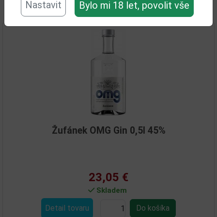
Nastavit
Bylo mi 18 let, povolit vše
Související zboží
Žufánek OMG Gin 0,5l 45%
23,05 €
Skladem
Detail tovaru