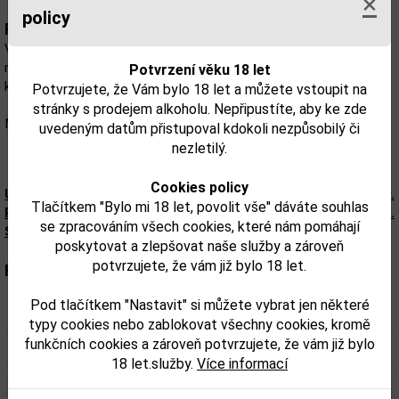
×
policy
Popis:
Ve vůni ucítíte záber citrusů a sladkého zázvoru, za kterým
následuje subtilní květinové podnebí. Klíčovým je třešňový květ,
Potvrzení věku 18 let
který je typický pro Japonsko. Závěr je hladký a ostrý.
Potvrzujete, že Vám bylo 18 let a můžete vstoupit na
stránky s prodejem alkoholu. Nepřipustíte, aby ke zde
Moderní, silný Gin, který vytváří most mezi Evropou a Asií.
uvedeným datům přistupoval kdokoli nezpůsobilý či
nezletilý.
Cookies policy
Upozorňujeme, že tento produkt môže obsahovať alergény.
Tlačítkem "Bylo mi 18 let, povolit vše" dáváte souhlas
Presné zloženie a alergény sú k dispozícii na obale výrobku.
se zpracováním všech cookies, které nám pomáhají
Skontrolujte prosím pred konzumáciou.
poskytovat a zlepšovat naše služby a zároveň
potvrzujete, že vám již bylo 18 let.
Parametry:
Pod tlačítkem "Nastavit" si můžete vybrat jen některé
Obsah alkoholu obj. %:
40%
typy cookies nebo zablokovat všechny cookies, kromě
funkčních cookies a zároveň potvrzujete, že vám již bylo
Objem obalu (L):
0,7
18 let.služby.
Více informací