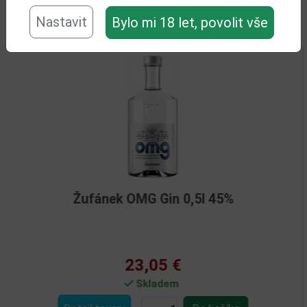
Nastavit
Bylo mi 18 let, povolit vše
Související zboží
Žufánek OMG Gin 0,5l 45%
23,05 €
Skladem