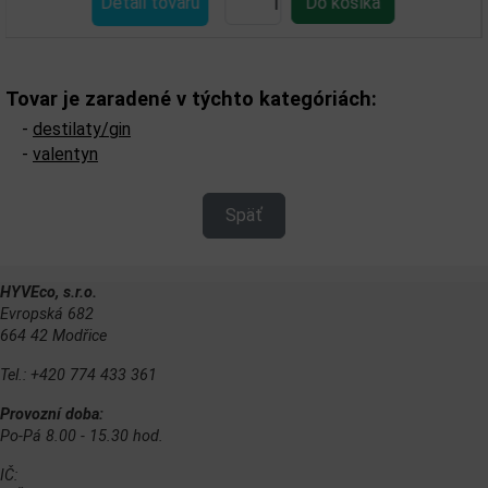
Detail tovaru
Tovar je zaradené v týchto kategóriách:
-
destilaty/gin
-
valentyn
Späť
HYVEco, s.r.o.
Evropská 682
664 42 Modřice
Tel.: +420 774 433 361
Provozní doba:
Po-Pá 8.00 - 15.30 hod.
IČ: