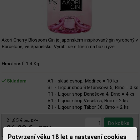
Akori Cherry Blossom Gin je japonském inspirovaný gin vyrobený v
Barceloně, ve Španělsku. Vyrábí se s lihem na bázi rýže.
Hmotnosť: 1.4 Kg
Skladem
A1 - sklad eshop, Modřice = 10 ks
S1 - Liqour shop Štefánikova 5, Brno = 0 ks
T1 - Liqour shop Benešova 4, Brno = 4 ks
V1 - Liqour shop Veselá 5, Brno = 2 ks
Z1 - Liqour shop Tábor 36, Brno = 2 ks
21,85 €
bez DPH
26,88 €
s DPH
Potvrzení věku 18 let a nastavení cookies