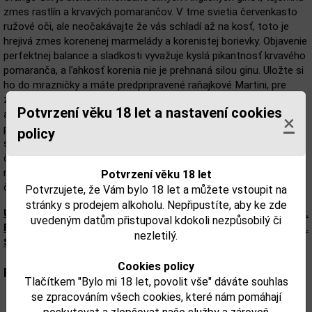
zmes rastlín a krvavých pomarančov. V tme svietia červenkasto
ružové oči, ale neočakávajte že vás schladí až na kosť, toto je
hrejivá zmes korenenej marmelády a korenistej borievky. Objavenie
perfektnej balance a sladkosti vyvažuje kyslá pikantnosť krvavého
pomaranča, a ľahkosť korenia nie je prehnaná silou ginu. Uložte si
ho do mrazničky a máte predpripravené raňajkové Martini, pre
začiatok hriešneho dňa. Popíjaním na ľade vzniká diabolský
Potvrzení věku 18 let a nastavení cookies
aperitív, alebo môže vytvoriť démonický G&T zmiešaním s
×
premiovým tonikom a plátkom tmavého grapefruitu. Niet divu, že
policy
sa táto fľaša smeje od ucha k uchu, je dábelsky dobrý. A potom
čo sa pozriete až na dno môžete fľašu použiť ako plátno, dajte
mu nejaký makeup, namaľovať ho alebo ho použiť ako držiak na
Potvrzení věku 18 let
čiapku, parochňu či slnečné okuliare.
Potvrzujete, že Vám bylo 18 let a můžete vstoupit na
stránky s prodejem alkoholu. Nepřipustíte, aby ke zde
Upozorňujeme, že tento produkt môže obsahovať alergény.
uvedeným datům přistupoval kdokoli nezpůsobilý či
Presné zloženie a alergény sú k dispozícii na obale výrobku.
nezletilý.
Skontrolujte prosím pred konzumáciou.
Cookies policy
Parametry:
Tlačítkem "Bylo mi 18 let, povolit vše" dáváte souhlas
se zpracováním všech cookies, které nám pomáhají
Obsah alkoholu obj. %:
40,6