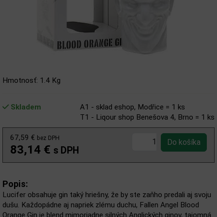
Hmotnosť: 1.4 Kg
Skladem
A1 - sklad eshop, Modřice = 1 ks
T1 - Liqour shop Benešova 4, Brno = 1 ks
67,59 €
bez DPH
83,14 €
s DPH
Popis:
Lucifer obsahuje gin taký hriešny, že by ste zaňho predali aj svoju
dušu. Každopádne aj napriek zlému duchu, Fallen Angel Blood
Orange Gin je blend mimoriadne silných Anglických ginov, tajomná