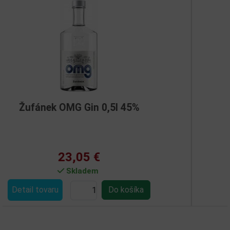
l 45%
Brooklyn 0,7l 40%
35,10 €
Skladem
Detail tovaru