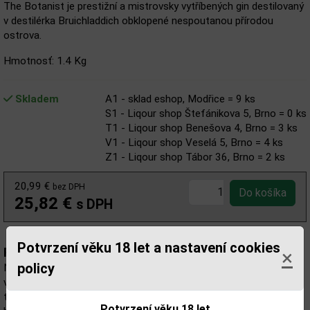
The Botanist je prestižní a mistrovsky vytříbených gin destilovaný
v destilérka Bruichladdich obklopené nespoutanou přírodou
ostrova.
Hmotnosť: 1.4 Kg
Skladem
A1 - sklad eshop, Modřice = 9 ks
S1 - Liqour shop Štefánikova 5, Brno = 0 ks
T1 - Liqour shop Benešova 4, Brno = 3 ks
V1 - Liqour shop Veselá 5, Brno = 4 ks
Z1 - Liqour shop Tábor 36, Brno = 2 ks
20,99 €
bez DPH
25,82 €
s DPH
Potvrzení věku 18 let a nastavení cookies
Popis:
×
policy
Nadmíru lákavý, saténově hladký gin s explodujícími květovými
vůněmi a bohatou, lahodně vyzrálou chutí. Je to gin jak pro mysl,
tak pro podnebí - gin pro myslitelů. The Botanist je jako dech
Potvrzení věku 18 let