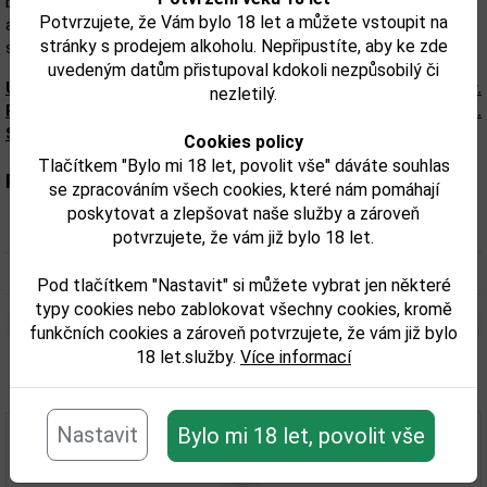
botanického ostrova Islay v jediném poháru. Obsahuje 31
Potvrzujete, že Vám bylo 18 let a můžete vstoupit na
aromatických bylin a květin rostoucí na ostrově a tak doplňuje
stránky s prodejem alkoholu. Nepřipustíte, aby ke zde
sestavu devíti klasických rostlin na výrobu ginu.
uvedeným datům přistupoval kdokoli nezpůsobilý či
Upozorňujeme, že tento produkt môže obsahovať alergény.
nezletilý.
Presné zloženie a alergény sú k dispozícii na obale výrobku.
Skontrolujte prosím pred konzumáciou.
Cookies policy
Tlačítkem "Bylo mi 18 let, povolit vše" dáváte souhlas
Parametry:
se zpracováním všech cookies, které nám pomáhají
poskytovat a zlepšovat naše služby a zároveň
Obsah alkoholu obj. %:
46
potvrzujete, že vám již bylo 18 let.
Objem obalu (L):
0,7
Pod tlačítkem "Nastavit" si můžete vybrat jen některé
typy cookies nebo zablokovat všechny cookies, kromě
funkčních cookies a zároveň potvrzujete, že vám již bylo
18 let.služby.
Více informací
Související zboží
Nastavit
Bylo mi 18 let, povolit vše