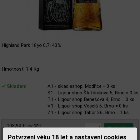
Highland Park 18yo 0,7l 43%
Hmotnosť: 1.4 Kg
Skladem
A1 - sklad eshop, Modřice = 0 ks
S1 - Liqour shop Štefánikova 5, Brno = 0 ks
T1 - Liqour shop Benešova 4, Brno = 0 ks
V1 - Liqour shop Veselá 5, Brno = 0 ks
Z1 - Liqour shop Tábor 36, Brno = 1 ks
108,90 €
bez DPH
133,95 €
s DPH
Potvrzení věku 18 let a nastavení cookies