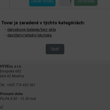
Detail tovaru
Tovar je zaradené v týchto kategóriách:
-
darcekove-balenie/bez-skla
-
destilaty/whisky/skotska
Späť
HYVEco, s.r.o.
Evropská 682
664 42 Modřice
Tel.: +420 774 433 361
Provozní doba:
Po-Pá 8.00 - 15.30 hod.
IČ: