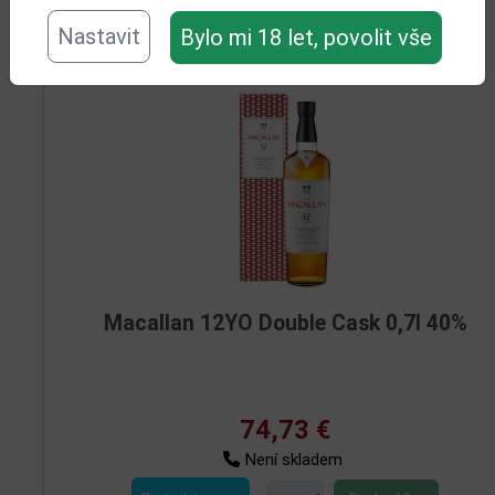
Nastavit
Bylo mi 18 let, povolit vše
Související zboží
Macallan 12YO Double Cask 0,7l 40%
74,73 €
Není skladem