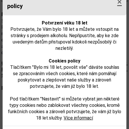
×
policy
Popis:
Skvělá whisky z řad skotské palírny Highland
Potvrzení věku 18 let
Park
Distillery.
Má v sobě bohatou chuť a výrazné aroma
Potvrzujete, že Vám bylo 18 let a můžete vstoupit na
medu, květin, mízy, rašeliny a kouře. Chuť má širokou škálu
stránky s prodejem alkoholu. Nepřipustíte, aby ke zde
od mírné slanosti po pokračující intenzivní chuť medu, skořice
uvedeným datům přistupoval kdokoli nezpůsobilý či
a ořechů a zázvoru. Dokonale se hodí k dezertům a
nezletilý.
doutníkům.
Cookies policy
Upozorňujeme, že tento produkt môže obsahovať alergény.
Tlačítkem "Bylo mi 18 let, povolit vše" dáváte souhlas
Presné zloženie a alergény sú k dispozícii na obale výrobku.
se zpracováním všech cookies, které nám pomáhají
Skontrolujte prosím pred konzumáciou.
poskytovat a zlepšovat naše služby a zároveň
potvrzujete, že vám již bylo 18 let.
Parametry:
Pod tlačítkem "Nastavit" si můžete vybrat jen některé
Obsah alkoholu obj. %:
43
typy cookies nebo zablokovat všechny cookies, kromě
funkčních cookies a zároveň potvrzujete, že vám již bylo
Objem obalu (L):
0,7
18 let.služby.
Více informací