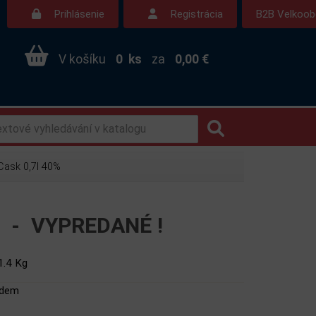
Prihlásenie
Registrácia
B2B Velkoo
V košíku
0
ks
za
0,00 €
Cask 0,7l 40%
% -
VYPREDANÉ !
1.4 Kg
adem