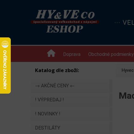
··· V
Doprava
Obchodné podmienky
Katalog dle zboží:
Hyvec
→ AKČNÉ CENY ←
Mac
! VÝPREDAJ !
! NOVINKY !
DESTILÁTY