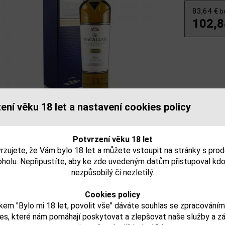
83,64 €
b
102,8
ení věku 18 let a nastavení cookies policy
jeme, že tento produkt môže obsahovať alergény. Presné zlo
. Skontrolujte prosím pred konzumáciou.
Potvrzení věku 18 let
rzujete, že Vám bylo 18 let a můžete vstoupit na stránky s pro
try:
oholu. Nepřipustíte, aby ke zde uvedeným datům přistupoval kdo
nezpůsobilý či nezletilý.
lkoholu obj. %:
Cookies policy
balu (L):
kem "Bylo mi 18 let, povolit vše" dáváte souhlas se zpracování
es, které nám pomáhají poskytovat a zlepšovat naše služby a z