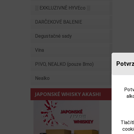
░ EXKLUZIVNĚ HYVEco ░
DARČEKOVÉ BALENIE
Degustačné sady
Vína
Potvrz
PIVO, NEALKO (pouze Brno)
Upozorňu
Nealko
výrobku
Potv
Parame
JAPONSKÉ WHISKY AKASHI
alk
Obsah a
Objem o
Tlačít
cooki