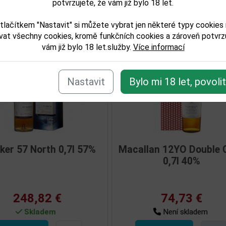
potvrzujete, že vám již bylo 18 let.
isející zboží
tlačítkem "Nastavit" si můžete vybrat jen některé typy cookies
vat všechny cookies, kromě funkčních cookies a zároveň potvrzu
vám již bylo 18 let.služby.
Více informací
Nastavit
Bylo mi 18 let, povoli
0,7l 40%
Highland Park 18YO 0,7l 43%
Mac
í
133,95 €
em
Skladem