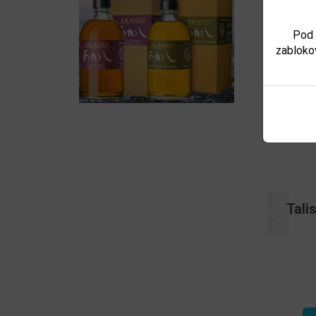
Souv
Pod 
zabloko
Macallan 12YO Double Cask
Antiquary 12YO 
Předchoz
0,7l 40%
74,73 €
28,43 €
Není skladem
Není sklad