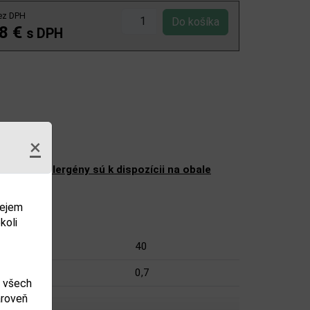
ez DPH
8 €
s DPH
×
ženie a alergény sú k dispozícii na obale
dejem
koli
40
0,7
m všech
ároveň