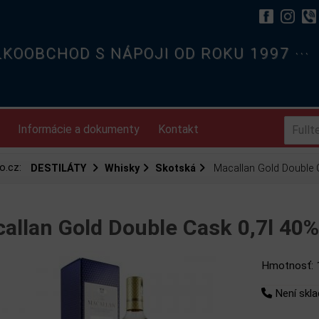
ELKOOBCHOD S NÁPOJI OD ROKU 1997 ···
Informácie a dokumenty
Kontakt
o.cz:
DESTILÁTY
Whisky
Skotská
Macallan Gold Double 
allan Gold Double Cask 0,7l 40
Hmotnosť: 
Není skl