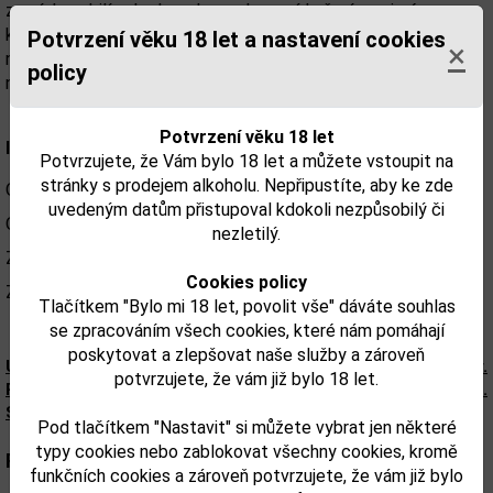
zemích z obilí nebo brambor ochucený kořením zejména
kmínem a dalšími bylinami.Aalborg má výbornou a
Potvrzení věku 18 let a nastavení cookies
×
nezaměnitelnou chuť koriandru přecházející do koprového
policy
nádechu.
Potvrzení věku 18 let
Informace
Potvrzujete, že Vám bylo 18 let a můžete vstoupit na
stránky s prodejem alkoholu. Nepřipustíte, aby ke zde
Obsah alkoholu: 40%obj
uvedeným datům přistupoval kdokoli nezpůsobilý či
Obsah lahve: 0,7l
nezletilý.
Země původu: Dánsko
Cookies policy
Značka: Aalborg
Tlačítkem "Bylo mi 18 let, povolit vše" dáváte souhlas
se zpracováním všech cookies, které nám pomáhají
poskytovat a zlepšovat naše služby a zároveň
Upozorňujeme, že tento produkt môže obsahovať alergény.
potvrzujete, že vám již bylo 18 let.
Presné zloženie a alergény sú k dispozícii na obale výrobku.
Skontrolujte prosím pred konzumáciou.
Pod tlačítkem "Nastavit" si můžete vybrat jen některé
typy cookies nebo zablokovat všechny cookies, kromě
Parametry:
funkčních cookies a zároveň potvrzujete, že vám již bylo