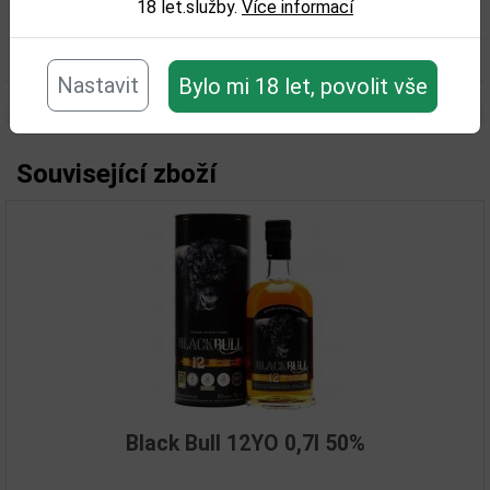
18 let.služby.
Více informací
Obsah alkoholu obj. %:
45
Objem obalu (L):
0,7
Nastavit
Bylo mi 18 let, povolit vše
Související zboží
Black Bull 12YO 0,7l 50%