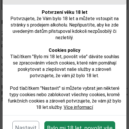
19,52 €
s DPH
Potvrzení věku 18 let
Potvrzujete, že Vám bylo 18 let a můžete vstoupit na
Popis:
stránky s prodejem alkoholu. Nepřipustíte, aby ke zde
uvedeným datům přistupoval kdokoli nezpůsobilý či
Základem ginu Beefeeater Blood Orange je klasický Beefeater
nezletilý.
Dry, do kterého se po destilaci přidávají přírodní esence červených
pomerančů.
Cookies policy
Tlačítkem "Bylo mi 18 let, povolit vše" dáváte souhlas
Vůně ginu Beefeaer Blood Orange je svěží citrusová s
se zpracováním všech cookies, které nám pomáhají
charakteristickými tóny jalovce. V chuti je cítit hořkosladké tóny
poskytovat a zlepšovat naše služby a zároveň
červených pomerančů, jalovce a angeliky. Svou charakteristickou
potvrzujete, že vám již bylo 18 let.
oranžovou barvu si zachovává i při mixu s tonikem.
Upozorňujeme, že tento produkt môže obsahovať alergény.
Pod tlačítkem "Nastavit" si můžete vybrat jen některé
Presné zloženie a alergény sú k dispozícii na obale výrobku.
typy cookies nebo zablokovat všechny cookies, kromě
Skontrolujte prosím pred konzumáciou.
funkčních cookies a zároveň potvrzujete, že vám již bylo
18 let.služby.
Více informací
Související zboží
Nastavit
Bylo mi 18 let, povolit vše