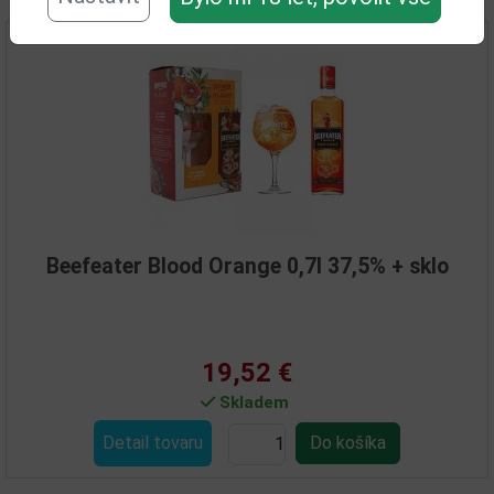
Beefeater Blood Orange 0,7l 37,5% + sklo
19,52 €
Skladem
Detail tovaru