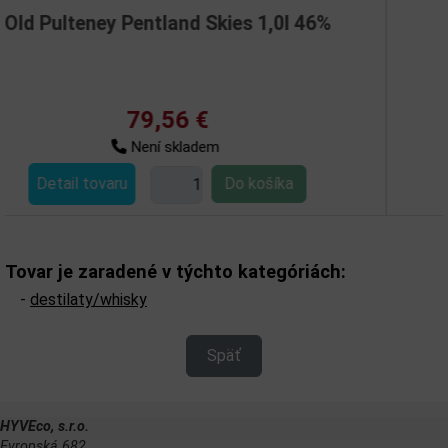
nd Skies 1,0l 46%
Vat 69 1,0
6 €
16,92
ladem
Sklad
Detail tovaru
Tovar je zaradené v týchto kategóriách:
-
destilaty/whisky
Späť
HYVEco, s.r.o.
Evropská 682