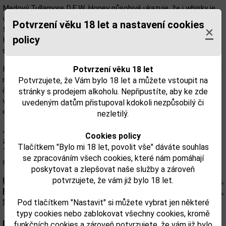
Medový Tullamore D.E.W. Honey působivě ukazuje, že i whisky je
vhodná na experimentování. Ať už jako začátečník nebo jako
Potvrzení věku 18 let a nastavení cookies
×
fajnšmekr, podlehnete kouzlu medové whisky Tullamore Dew
policy
Honey. Koneckonců, pochází ze známé společnosti, která ráda
spojuje tradici s inovacemi.
Potvrzení věku 18 let
Fascinující je, že pálenice při výrobě Tullamore DEW Honey vsadila
na nejjemnější český med od lokálních producentů. Právě proto je
Potvrzujete, že Vám bylo 18 let a můžete vstoupit na
český med jejich receptem na úspěch a je skvělou alternativou ke
stránky s prodejem alkoholu. Nepřipustíte, aby ke zde
všem běžným druhům likérů na trhu. Irský ,,whisky likér" je sladký
uvedeným datům přistupoval kdokoli nezpůsobilý či
od prvního do posledního doušku. A to doslova.
nezletilý.
Jeho přírodní medová sladkost ale vůbec nepůsobí rušivě. K
Cookies policy
závěru je doplněna podtónem vanilky. Nový medový likér
Tlačítkem "Bylo mi 18 let, povolit vše" dáváte souhlas
Tullamore D.E.W. kromě medu inspiruje jemnou chutí whisky, která
se zpracováním všech cookies, které nám pomáhají
s ním zajímavě kontrastuje.
poskytovat a zlepšovat naše služby a zároveň
potvrzujete, že vám již bylo 18 let.
Upozorňujeme, že tento produkt môže obsahovať alergény.
Presné zloženie a alergény sú k dispozícii na obale výrobku.
Skontrolujte prosím pred konzumáciou.
Pod tlačítkem "Nastavit" si můžete vybrat jen některé
typy cookies nebo zablokovat všechny cookies, kromě
Parametry:
funkčních cookies a zároveň potvrzujete, že vám již bylo