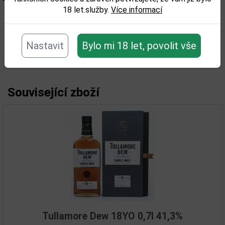
18 let.služby.
Více informací
Obsah alkoholu obj. %:
35
Objem obalu (L):
1
Nastavit
Bylo mi 18 let, povolit vše
Související zboží
Tullamore Dew 18YO 0,7l 41,3%