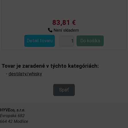
83,81 €
Není skladem
Detail tovaru
Tovar je zaradené v týchto kategóriách:
-
destilaty/whisky
Späť
HYVEco, s.r.o.
Evropská 682
664 42 Modřice