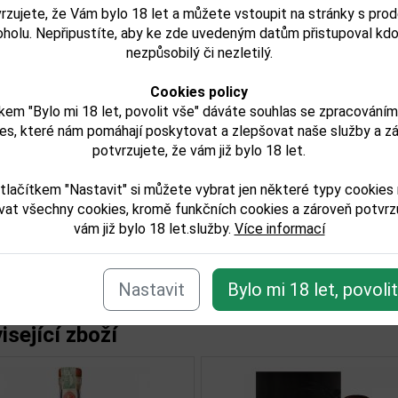
tě dlouho nezapomenete.
rzujete, že Vám bylo 18 let a můžete vstoupit na stránky s pro
em lahve: 0,7 L
oholu. Nepřipustíte, aby ke zde uvedeným datům přistupoval kdo
ah alkoholu: 40%
nezpůsobilý či nezletilý.
obce: Presidente
od: Dominikánská Republika
Cookies policy
jeme, že tento produkt môže obsahovať alergény. Presné zlo
kem "Bylo mi 18 let, povolit vše" dáváte souhlas se zpracování
. Skontrolujte prosím pred konzumáciou.
es, které nám pomáhají poskytovat a zlepšovat naše služby a z
potvrzujete, že vám již bylo 18 let.
try:
tlačítkem "Nastavit" si můžete vybrat jen některé typy cookies
vat všechny cookies, kromě funkčních cookies a zároveň potvrzu
lkoholu obj. %:
vám již bylo 18 let.služby.
Více informací
balu (L):
Nastavit
Bylo mi 18 let, povoli
isející zboží