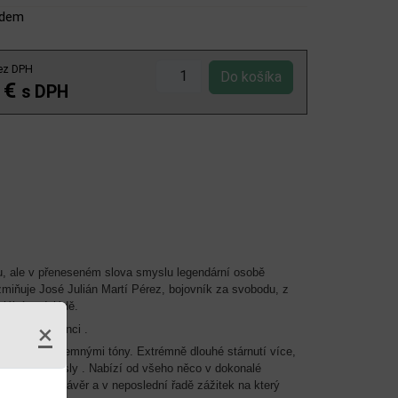
adem
ez DPH
 €
s DPH
, ale v přeneseném slova smyslu legendární osobě
zmiňuje José Julián Martí Pérez, bojovník za svobodu, z
niální nadvládě.
×
nemá konkurenci .
bě silné s jemnými tóny. Extrémně dlouhé stárnutí více,
o všechny smysly . Nabízí od všeho něco v dokonalé
uhotrvající závěr a v neposlední řadě zážitek na který