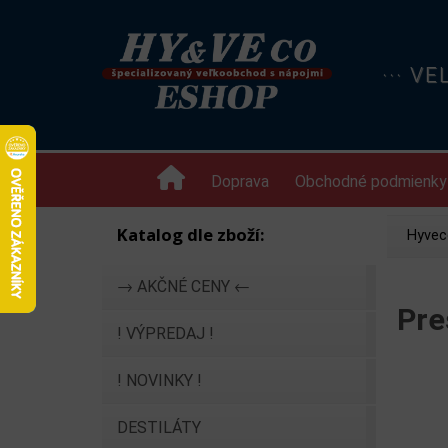
··· V
Doprava
Obchodné podmienky
Katalog dle zboží:
Hyvec
→ AKČNÉ CENY ←
Pre
! VÝPREDAJ !
! NOVINKY !
DESTILÁTY