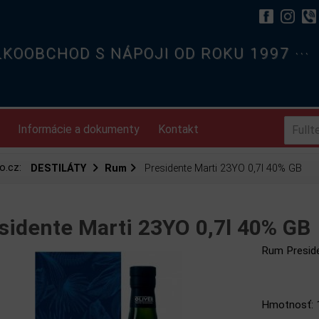
ELKOOBCHOD S NÁPOJI OD ROKU 1997 ···
Informácie a dokumenty
Kontakt
o.cz:
DESTILÁTY
Rum
Presidente Marti 23YO 0,7l 40% GB
sidente Marti 23YO 0,7l 40% G
Rum Preside
Hmotnosť: 