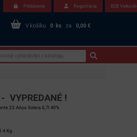
Prihlásenie
Registrácia
B2B Velkoo
V košíku
0
ks
za
0,00 €
B -
VYPREDANÉ !
nte 23 Aňos Solera 0,7l 40%
1.4 Kg