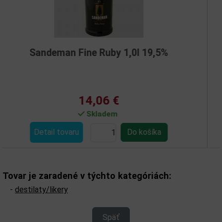
ne Ruby 1,0l 19,5%
Rum Worthy Pa
4,06 €
18
Skladem
Nen
Detail tovaru
Tovar je zaradené v týchto kategóriách:
-
destilaty/likery
Späť