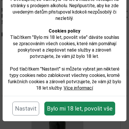
stránky s prodejem alkoholu. Nepřipustíte, aby ke zde
Upozorňujeme, že tento produkt môže obsahovať alergény.
uvedeným datům přistupoval kdokoli nezpůsobilý či
Presné zloženie a alergény sú k dispozícii na obale výrobku.
nezletilý.
Skontrolujte prosím pred konzumáciou.
Cookies policy
Parametry:
Tlačítkem "Bylo mi 18 let, povolit vše" dáváte souhlas
se zpracováním všech cookies, které nám pomáhají
Obsah alkoholu obj. %:
17
poskytovat a zlepšovat naše služby a zároveň
potvrzujete, že vám již bylo 18 let.
Objem obalu (L):
0,7
Pod tlačítkem "Nastavit" si můžete vybrat jen některé
typy cookies nebo zablokovat všechny cookies, kromě
funkčních cookies a zároveň potvrzujete, že vám již bylo
Související zboží
18 let.služby.
Více informací
Nastavit
Bylo mi 18 let, povolit vše