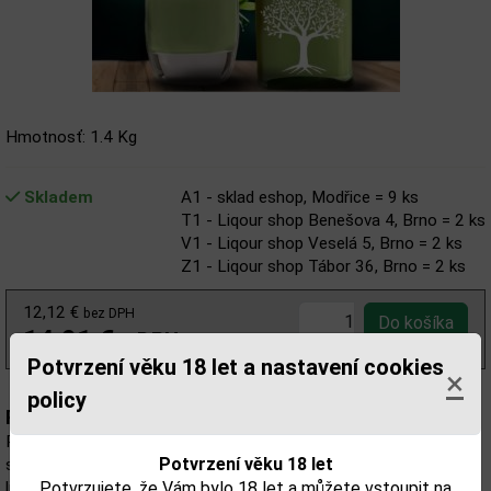
Hmotnosť: 1.4 Kg
Skladem
A1 - sklad eshop, Modřice = 9 ks
T1 - Liqour shop Benešova 4, Brno = 2 ks
V1 - Liqour shop Veselá 5, Brno = 2 ks
Z1 - Liqour shop Tábor 36, Brno = 2 ks
12,12 €
bez DPH
14,91 €
s DPH
Potvrzení věku 18 let a nastavení cookies
×
policy
Popis:
Pechery Pistachio
Potvrzení věku 18 let
spája remeselné spracovanie a trendy v luxusnom krémovom
Potvrzujete, že Vám bylo 18 let a můžete vstoupit na
likére