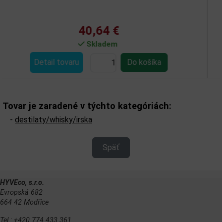
0,64 €
56
Skladem
Nen
Detail tovaru
Tovar je zaradené v týchto kategóriách:
-
destilaty/whisky/irska
Späť
HYVEco, s.r.o.
Evropská 682
664 42 Modřice
Tel.: +420 774 433 361