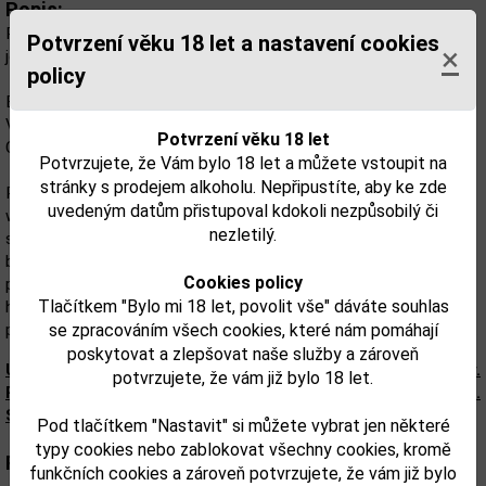
Popis:
Paddy 40% je vyrobena z lehkého, čistého sladu, který se tak v
Potvrzení věku 18 let a nastavení cookies
×
jejím charakteru projevuje výrazněji.
policy
Barva : poměrně světle žlutá, ale světlá a jasná.
Vůně : lehká,ušlechtilá a ovocná s přídechem pomeranče.
Potvrzení věku 18 let
Chuť : karamel a vanilka a trochu koření; střední délka dochuti.
Potvrzujete, že Vám bylo 18 let a můžete vstoupit na
stránky s prodejem alkoholu. Nepřipustíte, aby ke zde
Paddy, kterou vyrábí irská destilérka Midleton v Corku, je míchaná
uvedeným datům přistupoval kdokoli nezpůsobilý či
whisky, která má mezi Iry v Irsku i v zahraničí velké množství
nezletilý.
stoupenců. Paddy, jíž se kdysi říkalo Whisky Cork Distilleries Co.,
byla přejmenována v roce 1930 na počest svého hlavního
Cookies policy
prodejce Paddyho Flahertyho. Je to poměrně lehká whisky s
Tlačítkem "Bylo mi 18 let, povolit vše" dáváte souhlas
hřejivou sladovou vůní a oříškovou, topinkovou příchutí. Je to
poctivá směs, která nepředstírá velikost, ale je věrná chutím Irska.
se zpracováním všech cookies, které nám pomáhají
poskytovat a zlepšovat naše služby a zároveň
Upozorňujeme, že tento produkt môže obsahovať alergény.
potvrzujete, že vám již bylo 18 let.
Presné zloženie a alergény sú k dispozícii na obale výrobku.
Skontrolujte prosím pred konzumáciou.
Pod tlačítkem "Nastavit" si můžete vybrat jen některé
typy cookies nebo zablokovat všechny cookies, kromě
Parametry:
funkčních cookies a zároveň potvrzujete, že vám již bylo