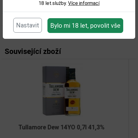
18 let.služby.
Více informací
Obsah alkoholu obj. %:
40%
Objem obalu (L):
0,7
Nastavit
Bylo mi 18 let, povolit vše
Související zboží
ew 14YO 0,7l 41,3%
Kavalan Sing