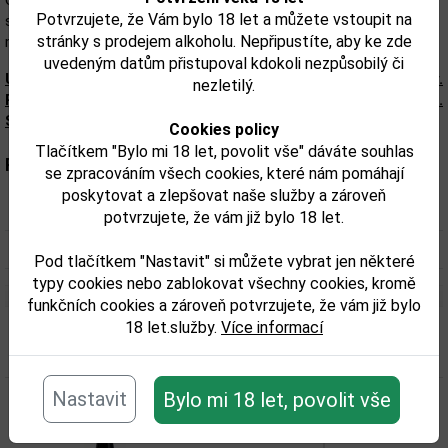
Chardonnay, Vermentino a Malvasia. Ponúka svieži chuťový profil
Potvrzujete, že Vám bylo 18 let a můžete vstoupit na
s tónmi hrušky, jablka a pomarančového kvetu. Ideálna voľba pre
stránky s prodejem alkoholu. Nepřipustíte, aby ke zde
milovníkov jemne ovocných, harmonických vín.
uvedeným datům přistupoval kdokoli nezpůsobilý či
Upozorňujeme, že tento produkt môže obsahovať alergény.
nezletilý.
Presné zloženie a alergény sú k dispozícii na obale výrobku.
Skontrolujte prosím pred konzumáciou.
Cookies policy
Tlačítkem "Bylo mi 18 let, povolit vše" dáváte souhlas
Parametry:
se zpracováním všech cookies, které nám pomáhají
poskytovat a zlepšovat naše služby a zároveň
Obsah alkoholu obj. %:
12
potvrzujete, že vám již bylo 18 let.
Objem obalu (L):
0,75
Pod tlačítkem "Nastavit" si můžete vybrat jen některé
typy cookies nebo zablokovat všechny cookies, kromě
funkčních cookies a zároveň potvrzujete, že vám již bylo
18 let.služby.
Více informací
Související zboží
Nastavit
Bylo mi 18 let, povolit vše