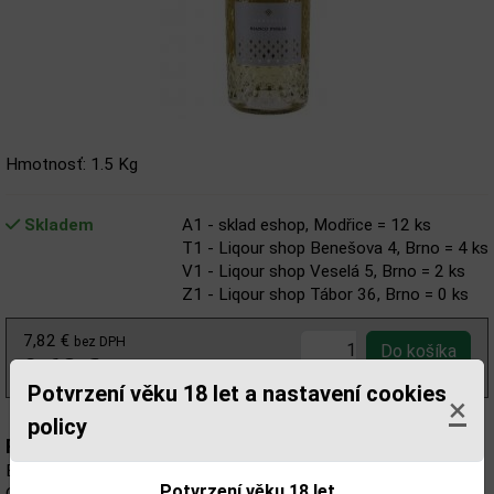
Hmotnosť: 1.5 Kg
Skladem
A1 - sklad eshop, Modřice = 12 ks
T1 - Liqour shop Benešova 4, Brno = 4 ks
V1 - Liqour shop Veselá 5, Brno = 2 ks
Z1 - Liqour shop Tábor 36, Brno = 0 ks
7,82 €
bez DPH
9,62 €
s DPH
Potvrzení věku 18 let a nastavení cookies
×
policy
Popis:
Elegantné biele víno z juhu Talianska v sebe spája odrody
Potvrzení věku 18 let