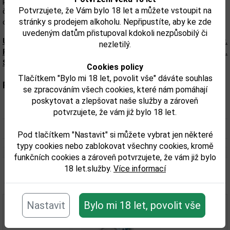
produkt nejvyšší kvality a dosahují optimální chuti. Vysoký stupeň
Potvrzujete, že Vám bylo 18 let a můžete vstoupit na
čištění znamená, že vodka má jedinečně jemnou a harmonickou
stránky s prodejem alkoholu. Nepřipustíte, aby ke zde
chuť a neutrální vůni – hladkou jako sníh v Alpách.
uvedeným datům přistupoval kdokoli nezpůsobilý či
Upozorňujeme, že tento produkt môže obsahovať alergény.
nezletilý.
Presné zloženie a alergény sú k dispozícii na obale výrobku.
Skontrolujte prosím pred konzumáciou.
Cookies policy
Tlačítkem "Bylo mi 18 let, povolit vše" dáváte souhlas
Parametry:
se zpracováním všech cookies, které nám pomáhají
poskytovat a zlepšovat naše služby a zároveň
Obsah alkoholu obj. %:
40
potvrzujete, že vám již bylo 18 let.
Objem obalu (L):
1
Pod tlačítkem "Nastavit" si můžete vybrat jen některé
typy cookies nebo zablokovat všechny cookies, kromě
funkčních cookies a zároveň potvrzujete, že vám již bylo
18 let.služby.
Více informací
Související zboží
Nastavit
Bylo mi 18 let, povolit vše