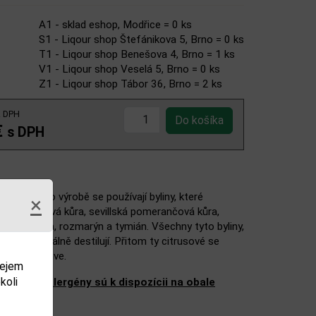
A1 - sklad eshop, Modřice = 0 ks
S1 - Liqour shop Štefánikova 5, Brno = 0 ks
T1 - Liqour shop Benešova 4, Brno = 1 ks
V1 - Liqour shop Veselá 5, Brno = 0 ks
Z1 - Liqour shop Tábor 36, Brno = 2 ks
z DPH
€
s DPH
u. K jeho výrobě se používají byliny, které
×
á pomerančová kůra, sevillská pomerančová kůra,
livy, bazalka, rozmarýn a tymián. Všechny tyto byliny,
t individuálně destilují. Přitom ty citrusové se
ávají do láhve.
dejem
koli
ženie a alergény sú k dispozícii na obale