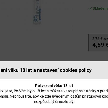
Skladem
3,73 €
be
4,59 
se vyrábí v malém rybářském městečku na pobřeží Dorada ve Španělsk
ení věku 18 let a nastavení cookies policy
e středozemní oblasti. Po boku tradičních bylin jako jalovec, hork
 kůra, kardamon a koriandr se používají ne tak typické arbequinské o
rusů, se macerují 24 hodin v neutrálním obilném alkoholu a pak se opě
Potvrzení věku 18 let
300 dní před destilací. Teprve až potom se všechny suroviny namích
rzujete, že Vám bylo 18 let a můžete vstoupit na stránky s pro
oholu. Nepřipustíte, aby ke zde uvedeným datům přistupoval kdo
jeme, že tento produkt môže obsahovať alergény. Presné zlo
nezpůsobilý či nezletilý.
. Skontrolujte prosím pred konzumáciou.