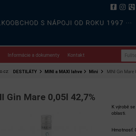
ELKOOBCHOD S NÁPOJI OD ROKU 1997 ···
Informácie a dokumenty
Kontakt
o.cz:
DESTILÁTY
MINI a MAXI lahve
Mini
MINI Gin Mare 0
I Gin Mare 0,05l 42,7%
K výrobě se 
oblasti.
Hmotnosť: 