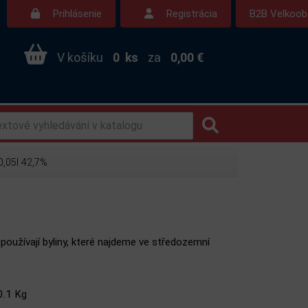
Prihlásenie
Registrácia
B2B Velkoo
V košíku
0
ks
za
0,00 €
,05l 42,7%
používají byliny, které najdeme ve středozemní
0.1 Kg