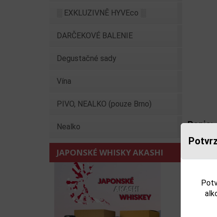
░ EXKLUZIVNĚ HYVEco ░
DARČEKOVÉ BALENIE
Degustačné sady
Vína
PIVO, NEALKO (pouze Brno)
Popis:
Nealko
Gin mare 
Potvrz
najdeme v
JAPONSKÉ WHISKY AKASHI
citrónová
kromě cit
macerují 
Potv
alk
Upozorňu
výrobku