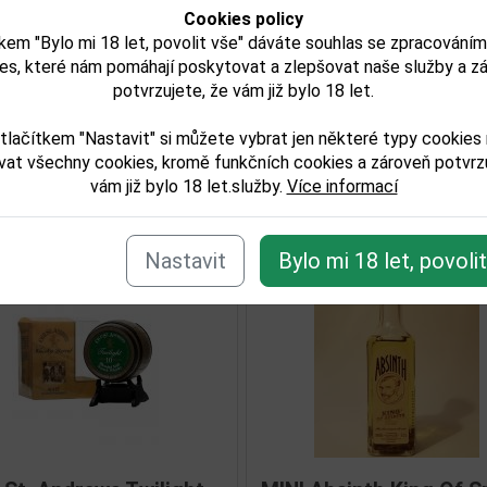
try:
Cookies policy
kem "Bylo mi 18 let, povolit vše" dáváte souhlas se zpracování
es, které nám pomáhají poskytovat a zlepšovat naše služby a z
lkoholu obj. %:
potvrzujete, že vám již bylo 18 let.
balu (L):
tlačítkem "Nastavit" si můžete vybrat jen některé typy cookies
vat všechny cookies, kromě funkčních cookies a zároveň potvrzu
vám již bylo 18 let.služby.
Více informací
isející zboží
Nastavit
Bylo mi 18 let, povoli