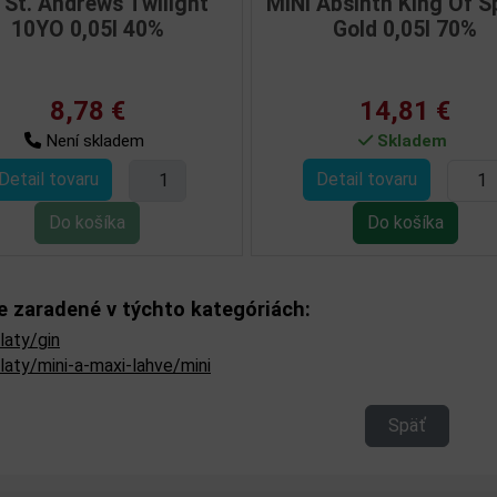
ilight
MINI Absinth King Of Spirits
MINI 
í
%
Gold 0,05l 70%
14,81 €
Skladem
Detail tovaru
De
je zaradené v týchto kategóriách:
laty/gin
laty/mini-a-maxi-lahve/mini
Späť