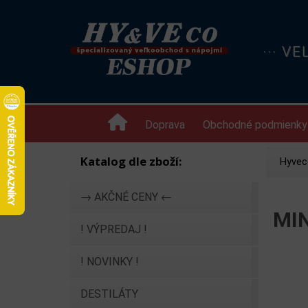
··· V
Doprava
Obchodné podmienky
Katalog dle zboží:
Hyvec
→ AKČNÉ CENY ←
MIN
! VÝPREDAJ !
! NOVINKY !
DESTILÁTY