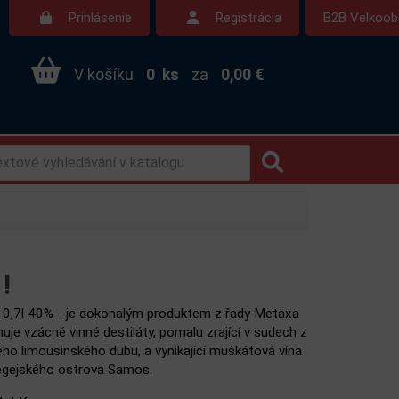
Prihlásenie
Registrácia
B2B Velkoo
V košíku
0
ks
za
0,00 €
!
0,7l 40% - je dokonalým produktem z řady Metaxa
uje vzácné vinné destiláty, pomalu zrající v sudech z
ho limousinského dubu, a vynikající muškátová vína
egejského ostrova Samos.