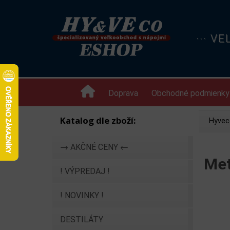
··· V
Doprava
Obchodné podmienky
Katalog dle zboží:
Hyvec
→ AKČNÉ CENY ←
Met
! VÝPREDAJ !
! NOVINKY !
DESTILÁTY