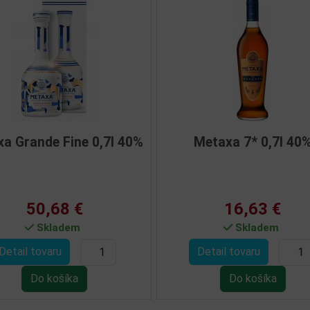
 5* 0,5l 38%
Metaxa 5* 0,7l 38% +2 skla
í
2,18 €
16,58 €
Skladem
Skladem
ovaru
Detail tovaru