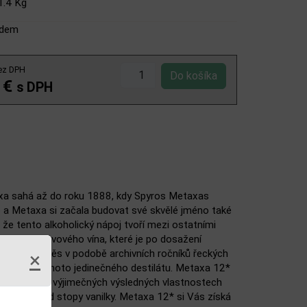
1.4 Kg
adem
ez DPH
 €
s DPH
taxa sahá až do roku 1888, kdy Spyros Metaxas
ho a Metaxa si začala budovat své skvělé jméno také
e tento alkoholický nápoj tvoří mezi ostatními
nejlepšího révového vína, které je po dosažení
láštní příměs v podobě archivních ročníků řeckých
×
ku zrání tohoto jedinečného destilátu. Metaxa 12*
 lví podíl na výjimečných výsledných vlastnostech
ucí například stopy vanilky. Metaxa 12*
si Vás získá