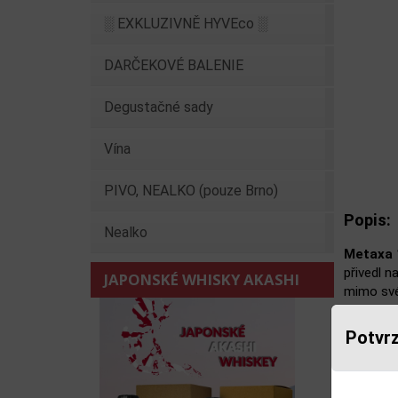
░ EXKLUZIVNĚ HYVEco ░
DARČEKOVÉ BALENIE
Degustačné sady
Vína
PIVO, NEALKO (pouze Brno)
Popis:
Nealko
Metaxa 
přivedl n
JAPONSKÉ WHISKY AKASHI
mimo své
zrajícími
požadova
Potvrz
muškátov
zraje dlo
této skvě