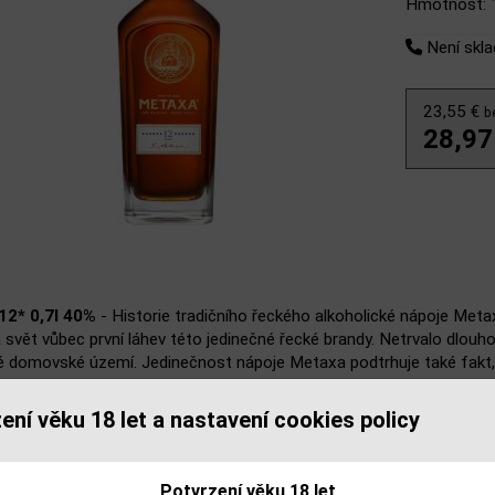
Hmotnosť: 
Není skl
23,55 €
b
28,97
12* 0,7l 40%
- Historie tradičního řeckého alkoholické nápoje Me
a svět vůbec první láhev této jedinečné řecké brandy. Netrvalo dlou
 domovské území. Jedinečnost nápoje Metaxa podtrhuje také fakt, ž
 destiláty zcela zvláštní kategorii. Metaxa 12* vzniká destilací toho 
ného stupně zralosti obohaceno o speciální směs řeckých bylin a zv
ení věku 18 let a nastavení cookies policy
ých vín.Dvanáct hvězdiček v názvu nápoje Metaxa 12* označuje dél
uhých dvanáct let ve speciálních dubových sudech. Cyklus zrání nese
lé Metaxy, zejména pak na její nenapodobitelné nasládlé chuti, neso
Potvrzení věku 18 let