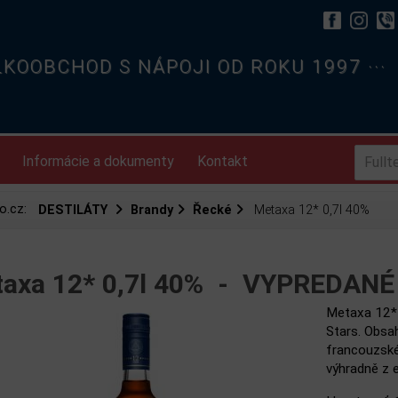
ELKOOBCHOD S NÁPOJI OD ROKU 1997 ···
Informácie a dokumenty
Kontakt
o.cz:
DESTILÁTY
Brandy
Řecké
Metaxa 12* 0,7l 40%
axa 12* 0,7l 40% -
VYPREDANÉ 
Metaxa 12* 
Stars. Obsah
francouzské
výhradně z 