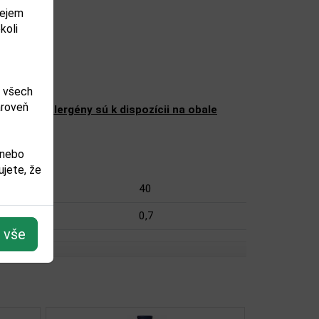
dejem
koli
m všech
ároveň
ženie a alergény sú k dispozícii na obale
 nebo
jete, že
40
0,7
t vše