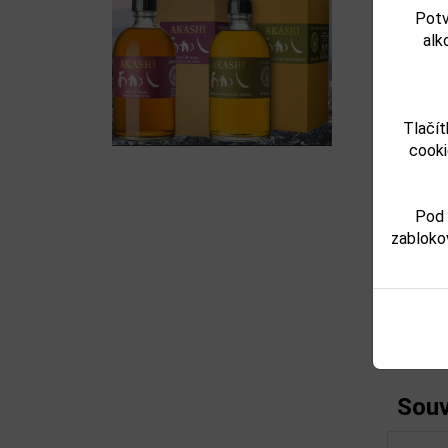
a Vy ji m
Potv
Informa
alk
Obsah al
Obsah lah
Země pů
Tlačít
cooki
Upozorňu
výrobku
Pod 
Parame
zabloko
Obsah a
Objem o
Souv