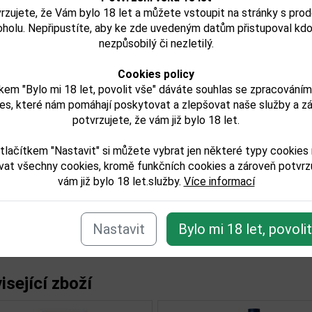
ůžete získat u nás.
rzujete, že Vám bylo 18 let a můžete vstoupit na stránky s pro
ce
oholu. Nepřipustíte, aby ke zde uvedeným datům přistupoval kdo
koholu: 40%
nezpůsobilý či nezletilý.
ve: 0,7l
Cookies policy
vodu: Řecko
kem "Bylo mi 18 let, povolit vše" dáváte souhlas se zpracování
es, které nám pomáhají poskytovat a zlepšovat naše služby a z
jeme, že tento produkt môže obsahovať alergény. Presné zlo
potvrzujete, že vám již bylo 18 let.
. Skontrolujte prosím pred konzumáciou.
tlačítkem "Nastavit" si můžete vybrat jen některé typy cookies
try:
vat všechny cookies, kromě funkčních cookies a zároveň potvrzu
vám již bylo 18 let.služby.
Více informací
lkoholu obj. %:
balu (L):
Nastavit
Bylo mi 18 let, povoli
isející zboží