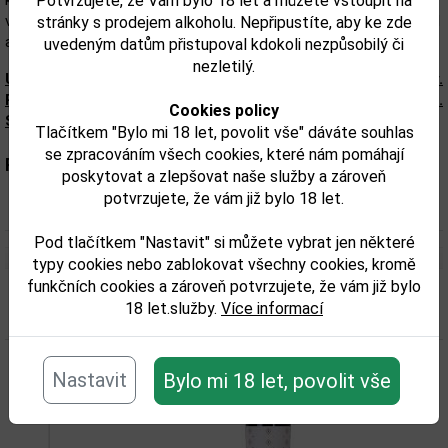
které se slučují se sladkými a kořenitými tóny dřeva. Na patře
Potvrzujete, že Vám bylo 18 let a můžete vstoupit na
vykazuje skvělou strukturu a vytrvalost. Ideální víno pro první chod
stránky s prodejem alkoholu. Nepřipustíte, aby ke zde
a ke grilovaným červeným masům.
uvedeným datům přistupoval kdokoli nezpůsobilý či
nezletilý.
Upozorňujeme, že tento produkt môže obsahovať alergény.
Presné zloženie a alergény sú k dispozícii na obale výrobku.
Cookies policy
Skontrolujte prosím pred konzumáciou.
Tlačítkem "Bylo mi 18 let, povolit vše" dáváte souhlas
se zpracováním všech cookies, které nám pomáhají
Parametry:
poskytovat a zlepšovat naše služby a zároveň
potvrzujete, že vám již bylo 18 let.
Objem obalu (L):
0,75
Pod tlačítkem "Nastavit" si můžete vybrat jen některé
typy cookies nebo zablokovat všechny cookies, kromě
funkčních cookies a zároveň potvrzujete, že vám již bylo
18 let.služby.
Více informací
Související zboží
Nastavit
Bylo mi 18 let, povolit vše