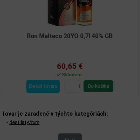
Ron Malteco 20YO 0,7l 40% GB
60,65 €
Skladem
Detail tovaru
Tovar je zaradené v týchto kategóriách:
-
destilaty/rum
Späť