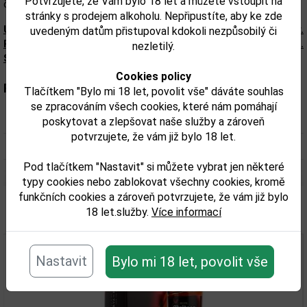
Potvrzujete, že Vám bylo 18 let a můžete vstoupit na
čerstvého dreva, toffee, vanilky a dubu.
stránky s prodejem alkoholu. Nepřipustíte, aby ke zde
Upozorňujeme, že tento produkt môže obsahovať alergény.
uvedeným datům přistupoval kdokoli nezpůsobilý či
Presné zloženie a alergény sú k dispozícii na obale výrobku.
nezletilý.
Skontrolujte prosím pred konzumáciou.
Cookies policy
Parametry:
Tlačítkem "Bylo mi 18 let, povolit vše" dáváte souhlas
se zpracováním všech cookies, které nám pomáhají
Obsah alkoholu obj. %:
40
poskytovat a zlepšovat naše služby a zároveň
potvrzujete, že vám již bylo 18 let.
Objem obalu (L):
0,7
Pod tlačítkem "Nastavit" si můžete vybrat jen některé
typy cookies nebo zablokovat všechny cookies, kromě
funkčních cookies a zároveň potvrzujete, že vám již bylo
18 let.služby.
Více informací
Související zboží
Nastavit
Bylo mi 18 let, povolit vše