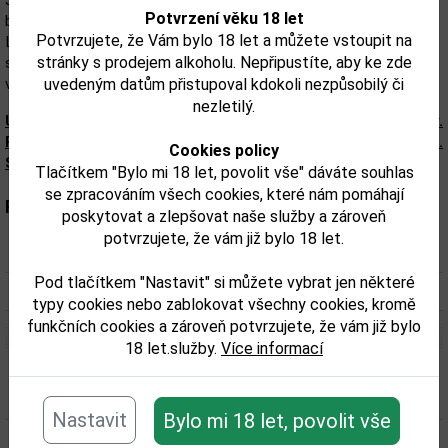
Jura Winter Edition zrála blíže neurčenou dobu v sudech po
Potvrzení věku 18 let
bourbonu. Poté se na nějaký čas přesunula do sudů po sherry.
Potvrzujete, že Vám bylo 18 let a můžete vstoupit na
Lahvovaná byla s obsahem alkoholu 40%. Ve whisky se snoubí
stránky s prodejem alkoholu. Nepřipustíte, aby ke zde
sladké kořenité tóny s čerstvě upečeným jablečným koláčem a
vanilkovým dozvukem.
uvedeným datům přistupoval kdokoli nezpůsobilý či
nezletilý.
Upozorňujeme, že tento produkt môže obsahovať alergény.
Presné zloženie a alergény sú k dispozícii na obale výrobku.
Cookies policy
Skontrolujte prosím pred konzumáciou.
Tlačítkem "Bylo mi 18 let, povolit vše" dáváte souhlas
se zpracováním všech cookies, které nám pomáhají
Parametry:
poskytovat a zlepšovat naše služby a zároveň
potvrzujete, že vám již bylo 18 let.
Obsah alkoholu obj. %:
40
Pod tlačítkem "Nastavit" si můžete vybrat jen některé
Objem obalu (L):
0,7
typy cookies nebo zablokovat všechny cookies, kromě
funkčních cookies a zároveň potvrzujete, že vám již bylo
18 let.služby.
Více informací
Související zboží
Nastavit
Bylo mi 18 let, povolit vše