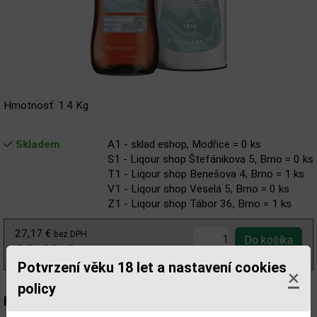
Hmotnosť: 1.4 Kg
Skladem
A1 - sklad eshop, Modřice = 0 ks
S1 - Liqour shop Štefánikova 5, Brno = 0 ks
T1 - Liqour shop Benešova 4, Brno = 1 ks
V1 - Liqour shop Veselá 5, Brno = 0 ks
Z1 - Liqour shop Tábor 36, Brno = 1 ks
27,17 €
bez DPH
33,42 €
s DPH
Potvrzení věku 18 let a nastavení cookies
×
policy
Popis: