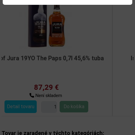
0,7l 45,6% tuba
Isle of Jura Two one Two
123,86 €
Skladem
Detail tovaru
Tovar je zaradené v týchto kategóriách: