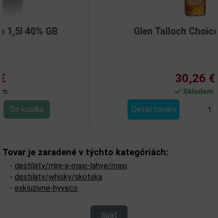
Glen Talloch Choice 1,5l 40%
30,26 €
Skladem
Detail tovaru
Tovar je zaradené v týchto kategóriách:
-
destilaty/mini-a-maxi-lahve/maxi
-
destilaty/whisky/skotska
-
exkluzivne-hyveco
Späť