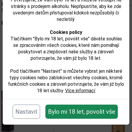
Presné zloženie a alergény sú k dispozícii na obale výrobku.
stránky s prodejem alkoholu. Nepřipustíte, aby ke zde
Skontrolujte prosím pred konzumáciou.
uvedeným datům přistupoval kdokoli nezpůsobilý či
nezletilý.
Parametry:
Cookies policy
Obsah alkoholu obj. %:
40
Tlačítkem "Bylo mi 18 let, povolit vše" dáváte souhlas
se zpracováním všech cookies, které nám pomáhají
Objem obalu (L):
1,5
poskytovat a zlepšovat naše služby a zároveň
potvrzujete, že vám již bylo 18 let.
Pod tlačítkem "Nastavit" si můžete vybrat jen některé
Související zboží
typy cookies nebo zablokovat všechny cookies, kromě
funkčních cookies a zároveň potvrzujete, že vám již bylo
18 let.služby.
Více informací
Nastavit
Bylo mi 18 let, povolit vše