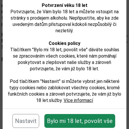
Potvrzení věku 18 let
kombinuje horké tóny paliny s náznakmi bylín a pomarančovej
Potvrzujete, že Vám bylo 18 let a můžete vstoupit na
kôry. Vôňa odhaľuje kyticu korenených bylinných a ovocných
stránky s prodejem alkoholu. Nepřipustíte, aby ke zde
tónov. Odporúča sa podávať ako aperitív s ľadom a
pomarančovou alebo citrónovou šťavou.
uvedeným datům přistupoval kdokoli nezpůsobilý či
nezletilý.
Upozorňujeme, že tento produkt môže obsahovať alergény.
Presné zloženie a alergény sú k dispozícii na obale výrobku.
Cookies policy
Skontrolujte prosím pred konzumáciou.
Tlačítkem "Bylo mi 18 let, povolit vše" dáváte souhlas
se zpracováním všech cookies, které nám pomáhají
Parametry:
poskytovat a zlepšovat naše služby a zároveň
potvrzujete, že vám již bylo 18 let.
Obsah alkoholu obj. %:
17
Pod tlačítkem "Nastavit" si můžete vybrat jen některé
Objem obalu (L):
1
typy cookies nebo zablokovat všechny cookies, kromě
funkčních cookies a zároveň potvrzujete, že vám již bylo
18 let.služby.
Více informací
Související zboží
Nastavit
Bylo mi 18 let, povolit vše