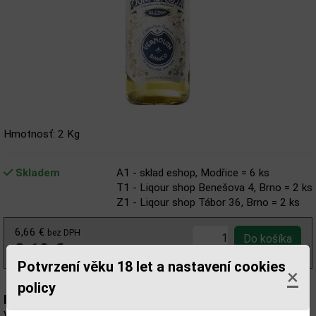
Hmotnosť: 2 Kg
Skladem
A1 - sklad eshop, Modřice = 6 ks
T1 - Liqour shop Benešova 4, Brno = 2 ks
Z1 - Liqour shop Tábor 36, Brno = 2 ks
6,66 €
bez DPH
8,19 €
s DPH
Potvrzení věku 18 let a nastavení cookies
×
policy
Popis:
Vermút má svetlo slamovú farbu. Jeho jemná a sladká chuť