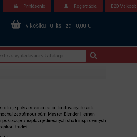
Prihlásenie
Registrácia
B2B Velkoo
V košíku
0
ks
za
0,00 €
isodio je pokračováním série limitovaných sudů
 nechal zestárnout sám Master Blender Hernan
h pokračuje v explozi jedinečných chutí inspirovaných
ijskou tradicí.