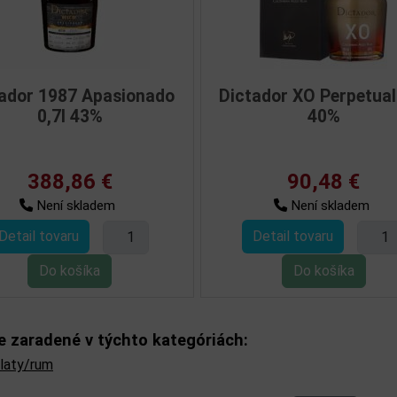
7l
Dictador 1977 0,7l 43%
Dictador 1
í
0
197,51 €
2
Není skladem
Detail tovaru
Detail t
je zaradené v týchto kategóriách:
ilaty/rum