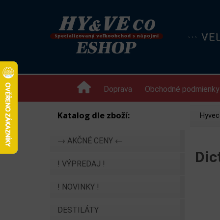
··· V
Doprava
Obchodné podmienky
Katalog dle zboží:
Hyvec
→ AKČNÉ CENY ←
Dic
! VÝPREDAJ !
! NOVINKY !
DESTILÁTY