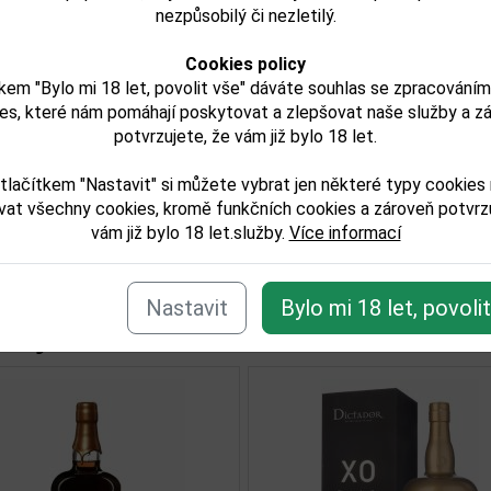
nezpůsobilý či nezletilý.
é destilační koloně, čímž vzniká rum se středně plným tělem.
jeme, že tento produkt môže obsahovať alergény. Presné zlo
Cookies policy
. Skontrolujte prosím pred konzumáciou.
kem "Bylo mi 18 let, povolit vše" dáváte souhlas se zpracování
es, které nám pomáhají poskytovat a zlepšovat naše služby a z
try:
potvrzujete, že vám již bylo 18 let.
tlačítkem "Nastavit" si můžete vybrat jen některé typy cookies
lkoholu obj. %:
vat všechny cookies, kromě funkčních cookies a zároveň potvrzu
balu (L):
vám již bylo 18 let.služby.
Více informací
Nastavit
Bylo mi 18 let, povoli
isející zboží