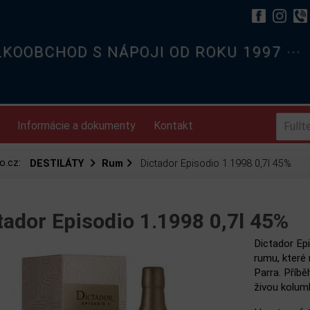
ELKOOBCHOD S NÁPOJI OD ROKU 1997 ···
Informácie a dokumenty
Kontakt
o.cz:
DESTILÁTY
Rum
Dictador Episodio 1.1998 0,7l 45%
tador Episodio 1.1998 0,7l 45%
Dictador Ep
rumu, které
Parra. Příbě
živou kolumb