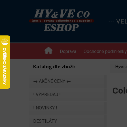
··· V
Doprava
Obchodné podmienky
Katalog dle zboží:
Hyvec
→ AKČNÉ CENY ←
Col
! VÝPREDAJ !
! NOVINKY !
DESTILÁTY