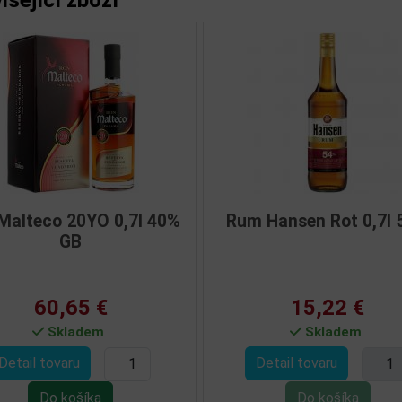
O Anejo 1,0l
Rum Malecon 21YO 0,7l 40%
í
5%
7 €
57,21 €
dem
Skladem
Detail tovaru