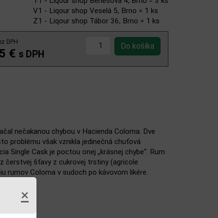
T1 - Liqour shop Benešova 4, Brno = 3 ks
V1 - Liqour shop Veselá 5, Brno = 1 ks
Z1 - Liqour shop Tábor 36, Brno = 1 ks
ez DPH
5 €
s DPH
 začal nečakanou chybou v Hacienda Coloma. Dve
to problému však vznikla jedinečná chuťová
ia Single Cask je poctou onej „krásnej chybe“. Rum
čerstvej šťavy z cukrovej trstiny (agricole
vaniu rumov Coloma v sudoch po kávovom likére.
×