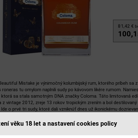
81,42 €
b
100,1
eautiful Mistake je výnimočný kolumbijský rum, ktorého príbeh sa
 roneras tu omylom naplnili sudy po kávovom likére rumom. Namies
, ktorá sa stala samotným DNA značky Coloma. Táto limitovaná edíc
z vintage 2012, zreje 13 rokov tropickým zrením a bol destilovaný z 
Ide o prvé tri sudy, ktoré dali vzniknúť dnes už ikonickému dozrie
 darčekové balenie len podčiarkuje jeho zberateľský charakter.
ení věku 18 let a nastavení cookies policy