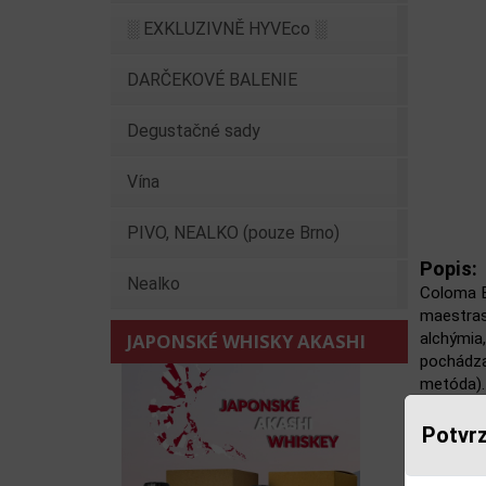
░ EXKLUZIVNĚ HYVEco ░
DARČEKOVÉ BALENIE
Degustačné sady
Vína
PIVO, NEALKO (pouze Brno)
Popis:
Nealko
Coloma B
maestras
JAPONSKÉ WHISKY AKASHI
alchýmia
pochádza 
metóda). 
Elegantné
Potvrz
AROMA: