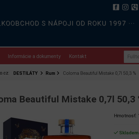
ELKOOBCHOD S NÁPOJI OD ROKU 1997 ···
Informácie a dokumenty
Kontakt
o.cz:
DESTILÁTY
Rum
Coloma Beautiful Mistake 0,7l 50,3 %
oma Beautiful Mistake 0,7l 50,3
Hmotnosť: 
Skladem