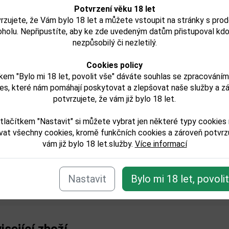
e rum bohatý a expresívny. Dominujú tóny vanilky, čerstvej kávy a ho
Potvrzení věku 18 let
ropického dreva. Aróma pôsobí hlboko, harmonicky a veľmi sofistiko
rzujete, že Vám bylo 18 let a můžete vstoupit na stránky s pro
oholu. Nepřipustíte, aby ke zde uvedeným datům přistupoval kdo
 PATRE:
nezpůsobilý či nezletilý.
odí je rum plný, hebký a vyvážený. Vanilka, káva a tmavá čokoláda 
Cookies policy
 Dochuť je dlhá, ľahko sladkastá, s jemnou kávovou horkosťou a nob
kem "Bylo mi 18 let, povolit vše" dáváte souhlas se zpracování
ný dojem.
es, které nám pomáhají poskytovat a zlepšovat naše služby a z
potvrzujete, že vám již bylo 18 let.
jeme, že tento produkt môže obsahovať alergény. Presné zlo
. Skontrolujte prosím pred konzumáciou.
tlačítkem "Nastavit" si můžete vybrat jen některé typy cookies
try:
vat všechny cookies, kromě funkčních cookies a zároveň potvrzu
vám již bylo 18 let.služby.
Více informací
lkoholu obj. %:
balu (L):
Nastavit
Bylo mi 18 let, povoli
isející zboží