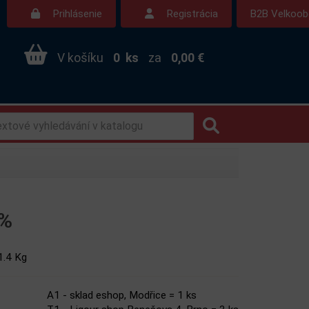
Prihlásenie
Registrácia
B2B Velkoo
V košíku
0
ks
za
0,00 €
 %
1.4 Kg
A1 - sklad eshop, Modřice = 1 ks