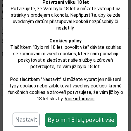
Potvrzení věku 18 let
tonkových bobů, divokých bylin (pampelišky a máty), srdce z
Potvrzujete, že Vám bylo 18 let a můžete vstoupit na
teplého koření, červeného ovoce, pomerančové kůry a exotické
stránky s prodejem alkoholu. Nepřipustíte, aby ke zde
kvasie. Dokonale vyvážený.
uvedeným datům přistupoval kdokoli nezpůsobilý či
nezletilý.
Upozorňujeme, že tento produkt môže obsahovať alergény.
Presné zloženie a alergény sú k dispozícii na obale výrobku.
Cookies policy
Skontrolujte prosím pred konzumáciou.
Tlačítkem "Bylo mi 18 let, povolit vše" dáváte souhlas
Parametry:
se zpracováním všech cookies, které nám pomáhají
poskytovat a zlepšovat naše služby a zároveň
potvrzujete, že vám již bylo 18 let.
Obsah alkoholu obj. %:
18
Objem obalu (L):
0,75
Pod tlačítkem "Nastavit" si můžete vybrat jen některé
typy cookies nebo zablokovat všechny cookies, kromě
funkčních cookies a zároveň potvrzujete, že vám již bylo
18 let.služby.
Více informací
Související zboží
Nastavit
Bylo mi 18 let, povolit vše