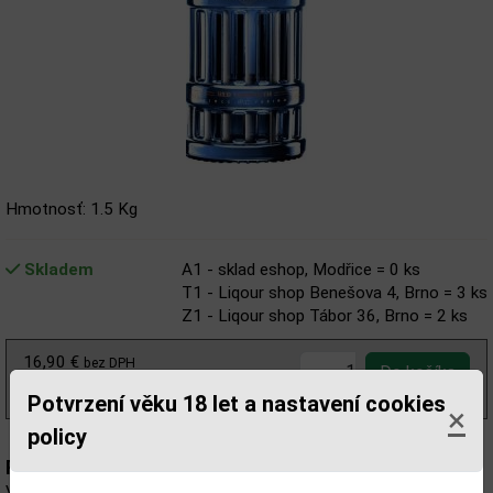
Hmotnosť: 1.5 Kg
Skladem
A1 - sklad eshop, Modřice = 0 ks
T1 - Liqour shop Benešova 4, Brno = 3 ks
Z1 - Liqour shop Tábor 36, Brno = 2 ks
16,90 €
bez DPH
20,79 €
s DPH
Potvrzení věku 18 let a nastavení cookies
×
policy
Popis:
Vůně s tóny třešní, čerstvého letního ovoce, květin, řebříčku a