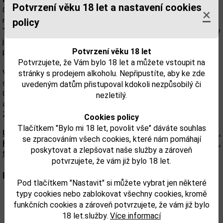
Potvrzení věku 18 let a nastavení cookies
Cruach Mhóna znamená v gaelčine hromadu sušiacich sa
×
rašelinových kociek a je pokračovaním Toiteach (po gaelskom
policy
"dymovom") ako rašelinový nápoj značky Bunnahabhain. Hoci Islay
je známy rašelinou, tento nápoj značky Bunnahabhain sa
Potvrzení věku 18 let
pomocou nej nevyrába (výnimka, ktorá potvrdzuje pravidlo).
Potvrzujete, že Vám bylo 18 let a můžete vstoupit na
Vôňa: Rašelina a vanilka, kreozot, sušené bylinky, kotevné lano,
stránky s prodejem alkoholu. Nepřipustíte, aby ke zde
sladké sušienky a ovocie zo sadu.
uvedeným datům přistupoval kdokoli nezpůsobilý či
Chuť: Ľahká a dymová, citrón, soľ a korenie. Pod nimi nájdete dub
nezletilý.
a slad a náznaky piesočnej duny.
Záver: Viac sladkého dymu a citrusu.
Cookies policy
Tlačítkem "Bylo mi 18 let, povolit vše" dáváte souhlas
Upozorňujeme, že tento produkt môže obsahovať alergény.
se zpracováním všech cookies, které nám pomáhají
Presné zloženie a alergény sú k dispozícii na obale výrobku.
poskytovat a zlepšovat naše služby a zároveň
Skontrolujte prosím pred konzumáciou.
potvrzujete, že vám již bylo 18 let.
Parametry:
Pod tlačítkem "Nastavit" si můžete vybrat jen některé
typy cookies nebo zablokovat všechny cookies, kromě
Obsah alkoholu obj. %:
50
funkčních cookies a zároveň potvrzujete, že vám již bylo
18 let.služby.
Více informací
Objem obalu (L):
1