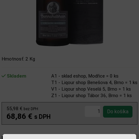
Hmotnosť: 2 Kg
Skladem
A1 - sklad eshop, Modřice = 0 ks
T1 - Liqour shop Benešova 4, Brno = 1 ks
V1 - Liqour shop Veselá 5, Brno = 1 ks
Z1 - Liqour shop Tábor 36, Brno = 1 ks
55,98 €
bez DPH
68,86 €
s DPH
Popis: