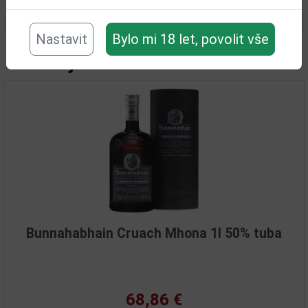
Nastavit
Bylo mi 18 let, povolit vše
Související zboží
Bunnahabhain Cruach Mhona 1l 50% tuba
68,86 €