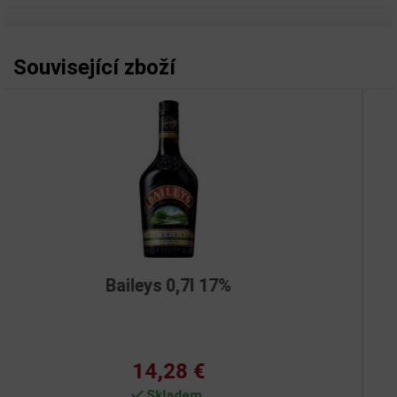
Související zboží
,7l 17%
Baileys 0,5
8 €
12,88
dem
Není skl