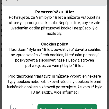
Zreje v sudoch z čierneho duba Gascon, ročníky sú ručne stáčané
a vlastnoručne podpísané vedúcim pivníc Chabot. Každá etiketa je
Potvrzení věku 18 let
z pergamenu a udáva rok zberu, číra fľaša je utesnená zlatým
Potvrzujete, že Vám bylo 18 let a můžete vstoupit na
voskom. Skvelý darček! Na vyžiadanie si môžete vybrať z Paradise
stránky s prodejem alkoholu. Nepřipustíte, aby ke zde
Collection od roku 1888, vr. unikátneho ročníka 1901. Ročníky,
uvedeným datům přistupoval kdokoli nezpůsobilý či
ktoré nenájdete v našej ponuke môžete opýtať, radi vám zistíme
nezletilý.
cenu a možný termín dodania.
Cookies policy
Upozorňujeme, že tento produkt môže obsahovať alergény.
Tlačítkem "Bylo mi 18 let, povolit vše" dáváte souhlas
Presné zloženie a alergény sú k dispozícii na obale výrobku.
Skontrolujte prosím pred konzumáciou.
se zpracováním všech cookies, které nám pomáhají
poskytovat a zlepšovat naše služby a zároveň
Parametry:
potvrzujete, že vám již bylo 18 let.
Pod tlačítkem "Nastavit" si můžete vybrat jen některé
Obsah alkoholu obj. %:
40
typy cookies nebo zablokovat všechny cookies, kromě
Objem obalu (L):
0,7
funkčních cookies a zároveň potvrzujete, že vám již bylo
18 let.služby.
Více informací