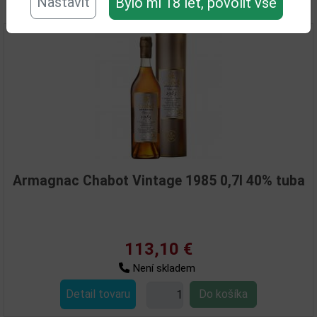
Nastavit
Bylo mi 18 let, povolit vše
Související zboží
Armagnac Chabot Vintage 1985 0,7l 40% tuba
113,10 €
Není skladem
Detail tovaru