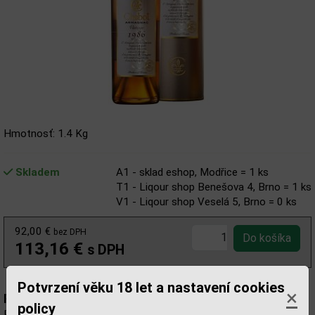
Hmotnosť: 1.4 Kg
Skladem
A1 - sklad eshop, Modřice = 1 ks
T1 - Liqour shop Benešova 4, Brno = 1 ks
V1 - Liqour shop Veselá 5, Brno = 0 ks
92,00 €
bez DPH
113,16 €
s DPH
Potvrzení věku 18 let a nastavení cookies
×
Popis:
policy
Rad Chabot Vintage je vzácna a nádherná zbierka Armagnacu.