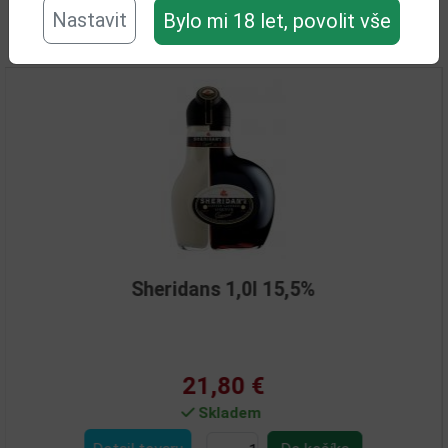
Nastavit
Bylo mi 18 let, povolit vše
Související zboží
Sheridans 1,0l 15,5%
21,80 €
Skladem