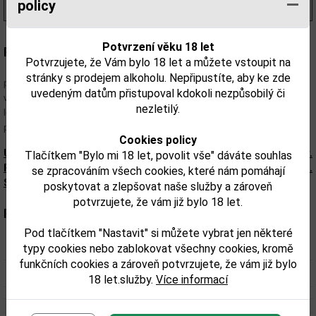
21,80 €
s DPH
policy
Potvrzení věku 18 let
Popis:
Potvrzujete, že Vám bylo 18 let a můžete vstoupit na
Salvatore Averna začal od toho okamžiku likér Averna oficiálně vyrábět
stránky s prodejem alkoholu. Nepřipustíte, aby ke zde
pro hosty svého domu. První výrobna byla postavena v rodinném
uvedeným datům přistupoval kdokoli nezpůsobilý či
venkovském sídle v Xiboli (Calanissetta), kde rodina trávila horká sicilská
nezletilý.
léta. Dnes je tento dům plně funkční továrnou a skladují se v něm byliny
používané při výrobě likéru.
Cookies policy
Upozorňujeme, že tento produkt môže obsahovať alergény.
Tlačítkem "Bylo mi 18 let, povolit vše" dáváte souhlas
Presné zloženie a alergény sú k dispozícii na obale výrobku.
se zpracováním všech cookies, které nám pomáhají
Skontrolujte prosím pred konzumáciou.
poskytovat a zlepšovat naše služby a zároveň
potvrzujete, že vám již bylo 18 let.
Parametry:
Pod tlačítkem "Nastavit" si můžete vybrat jen některé
Obsah alkoholu obj. %:
29
typy cookies nebo zablokovat všechny cookies, kromě
funkčních cookies a zároveň potvrzujete, že vám již bylo
Objem obalu (L):
1
18 let.služby.
Více informací