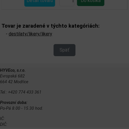
Detail tovaru
Tovar je zaradené v týchto kategóriách:
-
destilaty/likery/likery
Späť
HYVEco, s.r.o.
Evropská 682
664 42 Modřice
Tel.: +420 774 433 361
Provozní doba:
Po-Pá 8.00 - 15.30 hod.
IČ:
DIČ: