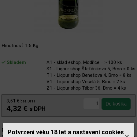
Hmotnosť: 1.5 Kg
Skladem
A1 - sklad eshop, Modřice = > 100 ks
S1 - Liqour shop Štefánikova 5, Brno = 0 ks
T1 - Liqour shop Benešova 4, Brno = 8 ks
V1 - Liqour shop Veselá 5, Brno = 2 ks
Z1 - Liqour shop Tábor 36, Brno = 4 ks
3,51 €
bez DPH
4,32 €
s DPH
Popis:
Potvrzení věku 18 let a nastavení cookies
×