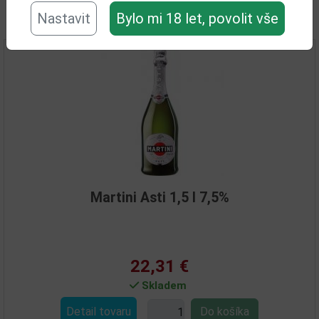
Nastavit
Bylo mi 18 let, povolit vše
Související zboží
Martini Asti 1,5 l 7,5%
22,31 €
Skladem
Detail tovaru