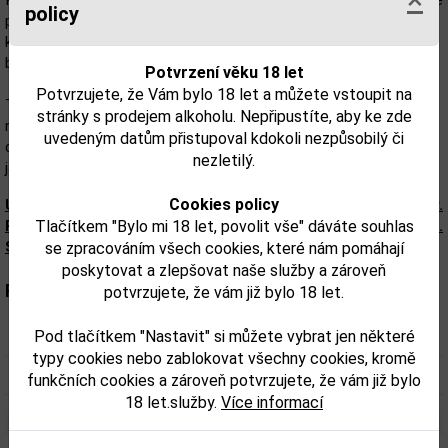
Prosecco s označením Frizzante vzniká tak, že druhá fermentace
policy
probíhá za nižšího tlaku, maximálně 2,5 baru, oproti spumante,
kde jsou minimum 3 bary. Výsledkem je čerstvé víno s méně
bublinkami.
Potvrzení věku 18 let
Potvrzujete, že Vám bylo 18 let a můžete vstoupit na
Toto prosecco je skvělou volbou pro oslavy, romantické večeře
stránky s prodejem alkoholu. Nepřipustíte, aby ke zde
nebo jako dárek pro milovníky šumivých vín. Jeho universální
uvedeným datům přistupoval kdokoli nezpůsobilý či
charakter a příjemná chuť z něj dělají ideálního společníka pro
nezletilý.
jakoukoliv příležitost.
Cookies policy
Upozorňujeme, že tento produkt môže obsahovať alergény.
Tlačítkem "Bylo mi 18 let, povolit vše" dáváte souhlas
Presné zloženie a alergény sú k dispozícii na obale výrobku.
Skontrolujte prosím pred konzumáciou.
se zpracováním všech cookies, které nám pomáhají
poskytovat a zlepšovat naše služby a zároveň
Parametry:
potvrzujete, že vám již bylo 18 let.
Pod tlačítkem "Nastavit" si můžete vybrat jen některé
Obsah alkoholu obj. %:
10,5
typy cookies nebo zablokovat všechny cookies, kromě
Objem obalu (L):
0,75
funkčních cookies a zároveň potvrzujete, že vám již bylo
18 let.služby.
Více informací